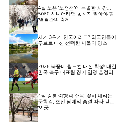
4월 보은 ‘보청천’이 특별한 시간…
5060 시니어라면 놓치지 말아야 할
‘열흘간의 축제’
세계 3위가 한국이라고? 외국인들이
루브르 대신 선택한 서울의 명소
2026 북중미 월드컵 대진 확정! 대한
민국 축구 대표팀 경기 일정 총정리
4월 강릉 여행객 주목! 꽃비 내리는
문학길, 조선 남매의 숨결 따라 걷는
‘이곳’