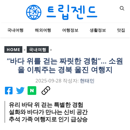
컨
텐
츠
로
국내여행
해외여행
여행정보
생활정보
맛집
건
너
뛰
HOME
»
국내여행
»
기
“바다 위를 걷는 짜릿한 경험”… 소원
“바다 위를 걷는 짜릿한 경
을 이뤄주는 경북 울진 여행지
험”… 소원을 이뤄주는 경
북 울진 여행지
2025-09-28
작성자:
현태민
유리 바닥 위 걷는 특별한 경험
설화와 바다가 만나는 신비 공간
추석 가족 여행지로 인기 급상승