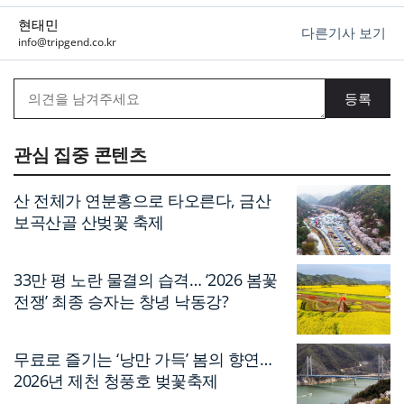
현태민
다른기사 보기
info@tripgend.co.kr
관심 집중 콘텐츠
산 전체가 연분홍으로 타오른다, 금산
보곡산골 산벚꽃 축제
33만 평 노란 물결의 습격… ‘2026 봄꽃
전쟁’ 최종 승자는 창녕 낙동강?
무료로 즐기는 ‘낭만 가득’ 봄의 향연…
2026년 제천 청풍호 벚꽃축제