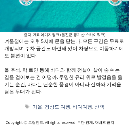
출처: 게티이미지뱅크 (울진군 등기산 스카이워크)
겨울철에는 오후 5시에 문을 닫는다. 모든 구간은 무료로
개방되며 주차 공간도 마련돼 있어 차량으로 이동하기에
도 불편이 없다.
올 추석, 탁 트인 동해 바다와 함께 전설이 살아 숨 쉬는
길을 걸어보는 건 어떨까. 투명한 유리 위로 발걸음을 옮
기는 순간, 바다는 단순한 풍경이 아니라 신화와 기억을
담은 무대가 된다.
태
가을
,
경상도 여행
,
바다여행
,
산책
그
Copyright ⓒ 트립젠드. All rights reserved. 무단 전재, 재배포 금지