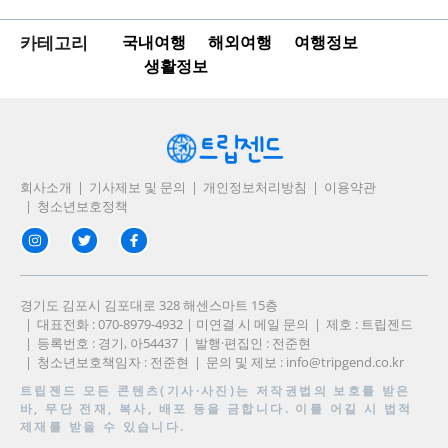
카테고리
국내여행
해외여행
여행정보
생활정보
회사소개
기사제보 및 문의
개인정보처리방침
이용약관
청소년보호정책
경기도 김포시 김포대로 328 해센스마트 15층
대표전화 : 070-8979-4932 | 미연결 시 메일 문의
제호 : 트립젠드
등록번호 : 경기, 아54437
발행·편집인 : 전준현
청소년보호책임자 : 전준현
문의 및 제보 :
info@tripgend.co.kr
트립젠드
모든 콘텐츠(기사·사진)는 저작권법의 보호를 받은
바, 무단 전재, 복사, 배포 등을 금합니다. 이를 어길 시 법적
제재를 받을 수 있습니다.