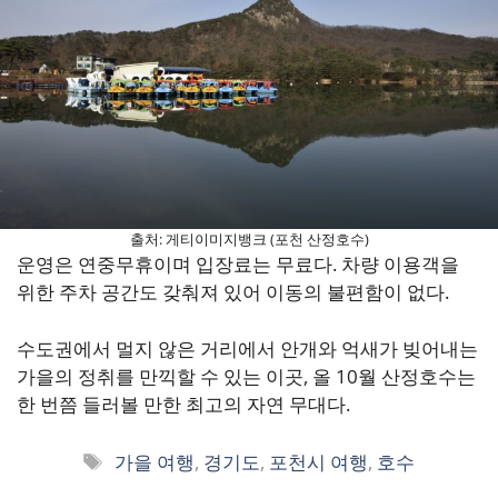
출처: 게티이미지뱅크 (포천 산정호수)
운영은 연중무휴이며 입장료는 무료다. 차량 이용객을
위한 주차 공간도 갖춰져 있어 이동의 불편함이 없다.
수도권에서 멀지 않은 거리에서 안개와 억새가 빚어내는
가을의 정취를 만끽할 수 있는 이곳, 올 10월 산정호수는
한 번쯤 들러볼 만한 최고의 자연 무대다.
태
가을 여행
,
경기도
,
포천시 여행
,
호수
그