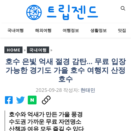
컨
텐
츠
로
국내여행
해외여행
여행정보
생활정보
맛집
건
너
뛰
HOME
»
국내여행
»
기
호수 은빛 억새 절경 감탄… 무료 입장
호수 은빛 억새 절경 감
가능한 경기도 가을 호수 여행지 산정
탄… 무료 입장 가능한 경
기도 가을 호수 여행지 산
호수
정호수
2025-09-28
작성자:
현태민
호수와 억새가 만든 가을 풍경
수도권 가까운 무료 자연명소
산책과 여유 모두 즐길 수 있다