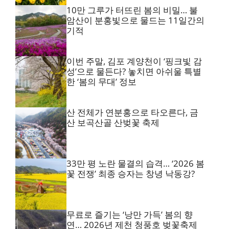
10만 그루가 터뜨린 봄의 비밀… 불
암산이 분홍빛으로 물드는 11일간의
기적
이번 주말, 김포 계양천이 ‘핑크빛 감
성’으로 물든다? 놓치면 아쉬울 특별
한 ‘봄의 무대’ 정보
산 전체가 연분홍으로 타오른다, 금
산 보곡산골 산벚꽃 축제
33만 평 노란 물결의 습격… ‘2026 봄
꽃 전쟁’ 최종 승자는 창녕 낙동강?
무료로 즐기는 ‘낭만 가득’ 봄의 향
연… 2026년 제천 청풍호 벚꽃축제