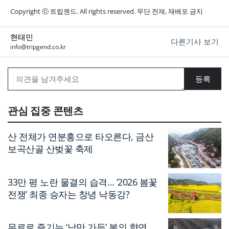
Copyright ⓒ 트립젠드. All rights reserved. 무단 전재, 재배포 금지
현태민
다른기사 보기
info@tripgend.co.kr
관심 집중 콘텐츠
산 전체가 연분홍으로 타오른다, 금산
보곡산골 산벚꽃 축제
33만 평 노란 물결의 습격… ‘2026 봄꽃
전쟁’ 최종 승자는 창녕 낙동강?
무료로 즐기는 ‘낭만 가득’ 봄의 향연…