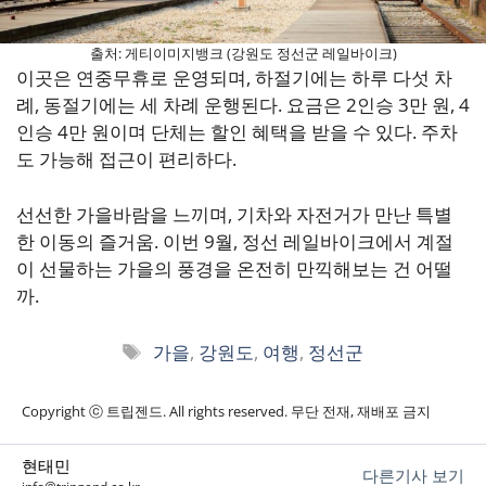
출처: 게티이미지뱅크 (강원도 정선군 레일바이크)
이곳은 연중무휴로 운영되며, 하절기에는 하루 다섯 차
례, 동절기에는 세 차례 운행된다. 요금은 2인승 3만 원, 4
인승 4만 원이며 단체는 할인 혜택을 받을 수 있다. 주차
도 가능해 접근이 편리하다.
선선한 가을바람을 느끼며, 기차와 자전거가 만난 특별
한 이동의 즐거움. 이번 9월, 정선 레일바이크에서 계절
이 선물하는 가을의 풍경을 온전히 만끽해보는 건 어떨
까.
태
가을
,
강원도
,
여행
,
정선군
그
Copyright ⓒ 트립젠드. All rights reserved. 무단 전재, 재배포 금지
현태민
다른기사 보기