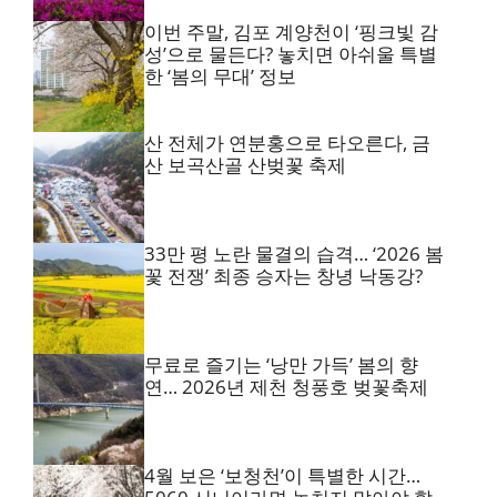
이번 주말, 김포 계양천이 ‘핑크빛 감
성’으로 물든다? 놓치면 아쉬울 특별
한 ‘봄의 무대’ 정보
산 전체가 연분홍으로 타오른다, 금
산 보곡산골 산벚꽃 축제
33만 평 노란 물결의 습격… ‘2026 봄
꽃 전쟁’ 최종 승자는 창녕 낙동강?
무료로 즐기는 ‘낭만 가득’ 봄의 향
연… 2026년 제천 청풍호 벚꽃축제
4월 보은 ‘보청천’이 특별한 시간…