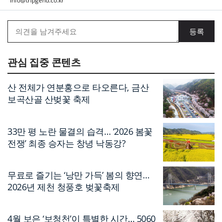
info@tripgend.co.kr
관심 집중 콘텐츠
산 전체가 연분홍으로 타오른다, 금산
보곡산골 산벚꽃 축제
33만 평 노란 물결의 습격… ‘2026 봄꽃
전쟁’ 최종 승자는 창녕 낙동강?
무료로 즐기는 ‘낭만 가득’ 봄의 향연…
2026년 제천 청풍호 벚꽃축제
4월 보은 ‘보청천’이 특별한 시간… 5060