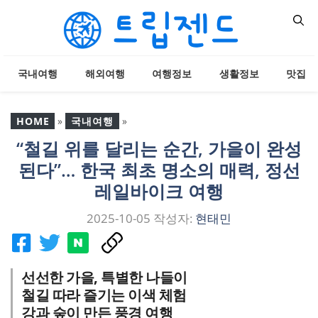
컨
텐
츠
로
국내여행
해외여행
여행정보
생활정보
맛집
건
너
뛰
HOME
»
국내여행
»
기
“철길 위를 달리는 순간, 가을이 완성
“철길 위를 달리는 순간, 가
된다”… 한국 최초 명소의 매력, 정선
을이 완성된다”… 한국 최
초 명소의 매력, 정선 레일
레일바이크 여행
바이크 여행
2025-10-05
작성자:
현태민
선선한 가을, 특별한 나들이
철길 따라 즐기는 이색 체험
강과 숲이 만든 풍경 여행