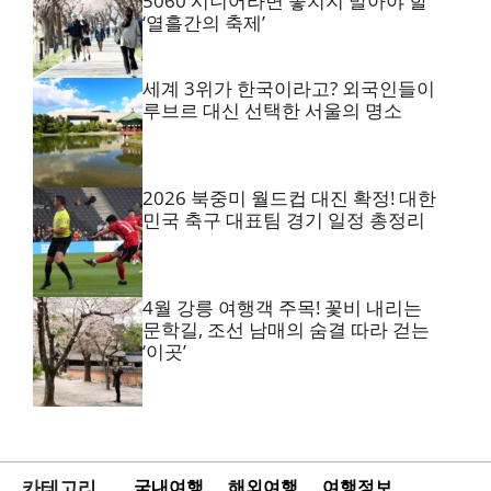
5060 시니어라면 놓치지 말아야 할
‘열흘간의 축제’
세계 3위가 한국이라고? 외국인들이
루브르 대신 선택한 서울의 명소
2026 북중미 월드컵 대진 확정! 대한
민국 축구 대표팀 경기 일정 총정리
4월 강릉 여행객 주목! 꽃비 내리는
문학길, 조선 남매의 숨결 따라 걷는
‘이곳’
카테고리
국내여행
해외여행
여행정보