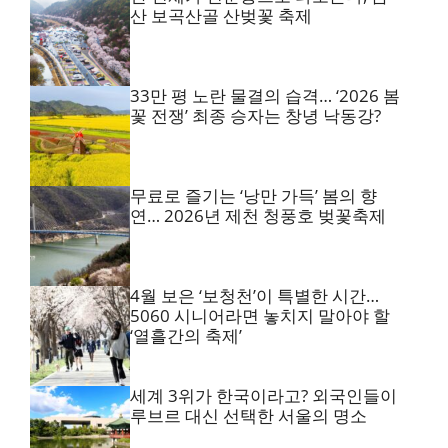
산 보곡산골 산벚꽃 축제
33만 평 노란 물결의 습격… ‘2026 봄
꽃 전쟁’ 최종 승자는 창녕 낙동강?
무료로 즐기는 ‘낭만 가득’ 봄의 향
연… 2026년 제천 청풍호 벚꽃축제
4월 보은 ‘보청천’이 특별한 시간…
5060 시니어라면 놓치지 말아야 할
‘열흘간의 축제’
세계 3위가 한국이라고? 외국인들이
루브르 대신 선택한 서울의 명소