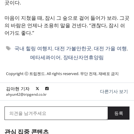
곳이다.
마음이 지쳤을 때, 잠시 그 숲으로 걸어 들어가 보라. 그곳
의 바람은 언제나 조용히 말을 건넨다. “괜찮다, 잠시 쉬
어가도 좋다.”
태
국내 힐링 여행지
,
대전 가볼만한곳
,
대전 가을 여행
,
그
메타세콰이어
,
장태산자연휴양림
Copyright ⓒ 트립젠드. All rights reserved. 무단 전재, 재배포 금지
김아현 기자
다른기사 보기
ahyun42@tripgend.co.kr
관심 집중 콘텐츠