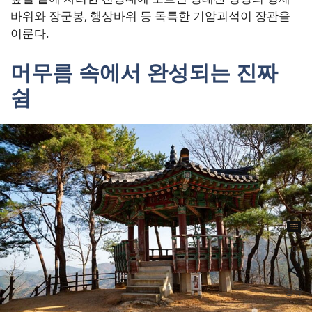
바위와 장군봉, 행상바위 등 독특한 기암괴석이 장관을
이룬다.
머무름 속에서 완성되는 진짜
쉼
0
공유