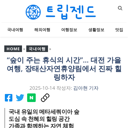
컨
텐
츠
로
국내여행
해외여행
여행정보
생활정보
맛집
건
너
뛰
HOME
»
국내여행
»
기
“숲이 주는 휴식의 시간”… 대전 가을
“숲이 주는 휴식의 시간”…
여행, 장태산자연휴양림에서 진짜 힐
대전 가을여행, 장태산자
연휴양림에서 진짜 힐링하
링하자
자
2025-10-14
작성자:
김아현 기자
국내 유일의 메타세쿼이아 숲
도심 속 천혜의 힐링 공간
가족과 함께하는 자연 체험