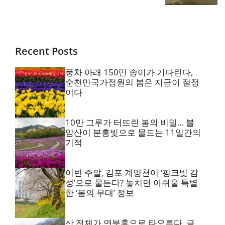
Recent Posts
풍차 아래 150만 송이가 기다린다,
순천만국가정원의 봄은 지금이 절정
이다
10만 그루가 터뜨린 봄의 비밀… 불
암산이 분홍빛으로 물드는 11일간의
기적
이번 주말, 김포 계양천이 ‘핑크빛 감
성’으로 물든다? 놓치면 아쉬울 특별
한 ‘봄의 무대’ 정보
산 전체가 연분홍으로 타오른다, 금