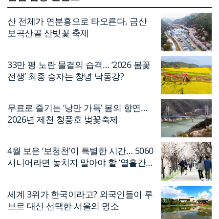
산 전체가 연분홍으로 타오른다, 금산
보곡산골 산벚꽃 축제
33만 평 노란 물결의 습격… ‘2026 봄꽃
전쟁’ 최종 승자는 창녕 낙동강?
무료로 즐기는 ‘낭만 가득’ 봄의 향연…
2026년 제천 청풍호 벚꽃축제
4월 보은 ‘보청천’이 특별한 시간… 5060
시니어라면 놓치지 말아야 할 ‘열흘간의
축제’
세계 3위가 한국이라고? 외국인들이 루
브르 대신 선택한 서울의 명소