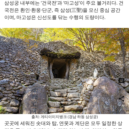
삼성궁 내부에는 ‘건국전’과 ‘마고성’이 주요 볼거리다. 건
국전은 환인·환웅·단군, 즉 삼성(三聖)을 모신 중심 공간
이며, 마고성은 신선도를 닦는 수행의 도량이다.
0
공유
출처: 게티이미지뱅크 (경남 하동 삼성궁)
곳곳에 세워진 솟대와 탑, 연못과 계단은 모두 일정한 상