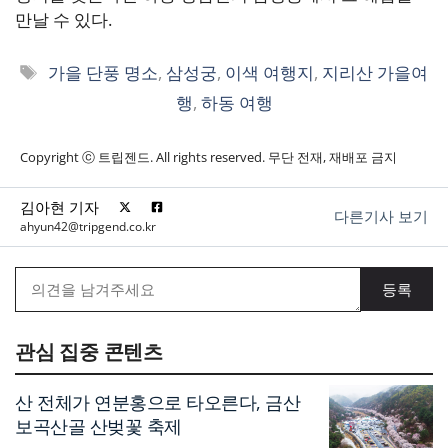
만날 수 있다.
태
가을 단풍 명소
,
삼성궁
,
이색 여행지
,
지리산 가을여
그
행
,
하동 여행
Copyright ⓒ 트립젠드. All rights reserved. 무단 전재, 재배포 금지
김아현 기자
다른기사 보기
ahyun42@tripgend.co.kr
관심 집중 콘텐츠
산 전체가 연분홍으로 타오른다, 금산
보곡산골 산벚꽃 축제