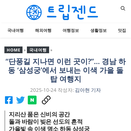
컨
텐
츠
로
국내여행
해외여행
여행정보
생활정보
맛집
건
너
뛰
HOME
»
국내여행
»
기
“단풍길 지나면 이런 곳이?”… 경남 하
“단풍길 지나면 이런 곳
동 ‘삼성궁’에서 보내는 이색 가을 돌
이?”… 경남 하동 ‘삼성궁’에
서 보내는 이색 가을 돌탑
탑 여행지
여행지
2025-10-24
작성자:
김아현 기자
지리산 품은 신비의 공간
돌과 바람이 빚은 선도의 흔적
가을빛 속 이색 명소 하동 삼성궁