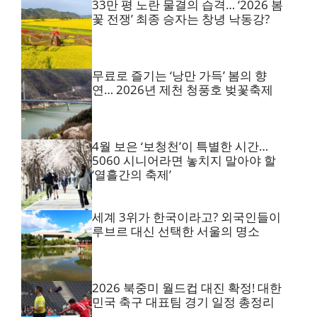
33만 평 노란 물결의 습격… ‘2026 봄
꽃 전쟁’ 최종 승자는 창녕 낙동강?
무료로 즐기는 ‘낭만 가득’ 봄의 향
연… 2026년 제천 청풍호 벚꽃축제
4월 보은 ‘보청천’이 특별한 시간…
5060 시니어라면 놓치지 말아야 할
‘열흘간의 축제’
세계 3위가 한국이라고? 외국인들이
루브르 대신 선택한 서울의 명소
2026 북중미 월드컵 대진 확정! 대한
민국 축구 대표팀 경기 일정 총정리