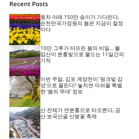
Recent Posts
풍차 아래 150만 송이가 기다린다,
순천만국가정원의 봄은 지금이 절정
이다
10만 그루가 터뜨린 봄의 비밀… 불
암산이 분홍빛으로 물드는 11일간의
기적
이번 주말, 김포 계양천이 ‘핑크빛 감
성’으로 물든다? 놓치면 아쉬울 특별
한 ‘봄의 무대’ 정보
산 전체가 연분홍으로 타오른다, 금
산 보곡산골 산벚꽃 축제