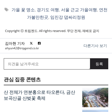
태
가을 꽃 명소
,
경기도 여행
,
서울 근교 가을여행
,
연천
그
가볼만한곳
,
임진강 댑싸리정원
Copyright ⓒ 트립젠드. All rights reserved. 무단 전재, 재배포 금지
김아현 기자
다른기사 보기
ahyun42@tripgend.co.kr
관심 집중 콘텐츠
산 전체가 연분홍으로 타오른다, 금산
보곡산골 산벚꽃 축제