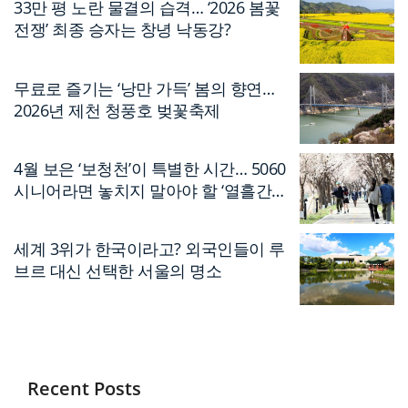
33만 평 노란 물결의 습격… ‘2026 봄꽃
전쟁’ 최종 승자는 창녕 낙동강?
무료로 즐기는 ‘낭만 가득’ 봄의 향연…
2026년 제천 청풍호 벚꽃축제
4월 보은 ‘보청천’이 특별한 시간… 5060
시니어라면 놓치지 말아야 할 ‘열흘간의
축제’
세계 3위가 한국이라고? 외국인들이 루
브르 대신 선택한 서울의 명소
Recent Posts