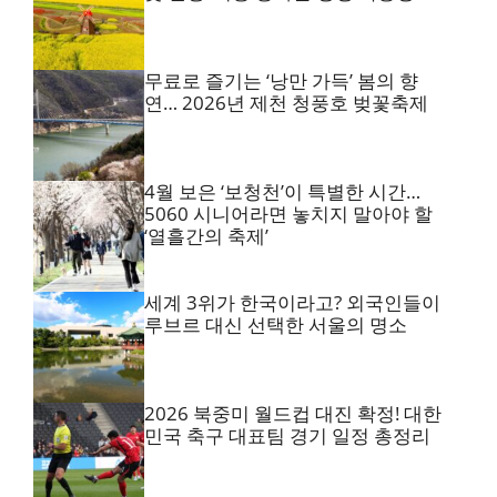
무료로 즐기는 ‘낭만 가득’ 봄의 향
연… 2026년 제천 청풍호 벚꽃축제
4월 보은 ‘보청천’이 특별한 시간…
5060 시니어라면 놓치지 말아야 할
‘열흘간의 축제’
세계 3위가 한국이라고? 외국인들이
루브르 대신 선택한 서울의 명소
2026 북중미 월드컵 대진 확정! 대한
민국 축구 대표팀 경기 일정 총정리