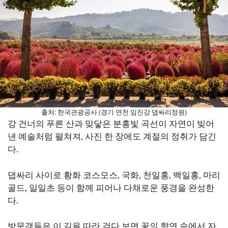
출처: 한국관광공사 (경기 연천 임진강 댑싸리정원)
강 건너의 푸른 산과 맞닿은 분홍빛 곡선이 자연이 빚어
낸 예술처럼 펼쳐져, 사진 한 장에도 계절의 정취가 담긴
다.
댑싸리 사이로 황화 코스모스, 국화, 천일홍, 백일홍, 마리
골드, 일일초 등이 함께 피어나 다채로운 풍경을 완성한
다.
방문객들은 이 길을 따라 걷다 보면 꽃의 향연 속에서 자