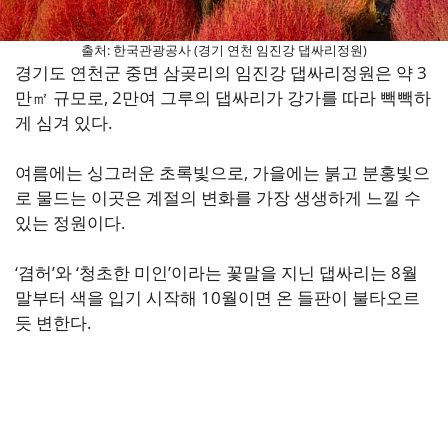
출처: 한국관광공사 (경기 연천 임진강 댑싸리정원)
경기도 연천군 중면 삼곶리의 임진강 댑싸리정원은 약 3
만㎡ 규모로, 2만여 그루의 댑싸리가 강가를 따라 빽빽하
게 심겨 있다.
여름에는 싱그러운 초록빛으로, 가을에는 붉고 분홍빛으
로 물드는 이곳은 계절의 변화를 가장 생생하게 느낄 수
있는 정원이다.
‘겸허’와 ‘청초한 미인’이라는 꽃말을 지닌 댑싸리는 8월
말부터 색을 입기 시작해 10월이면 온 들판이 불타오르
듯 변한다.