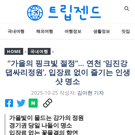
컨
텐
츠
로
국내여행
해외여행
여행정보
생활정보
맛집
건
너
뛰
HOME
»
국내여행
»
기
“가을의 핑크빛 절정”… 연천 ‘임진강
“가을의 핑크빛 절정”… 연
댑싸리정원’, 입장료 없이 즐기는 인생
천 ‘임진강 댑싸리정원’, 입
장료 없이 즐기는 인생샷
샷 명소
명소
2025-10-25
작성자:
김아현 기자
가을빛이 물드는 강가의 정원
경기권 당일 나들이 명소
입장료 없는 꽃물결의 향연