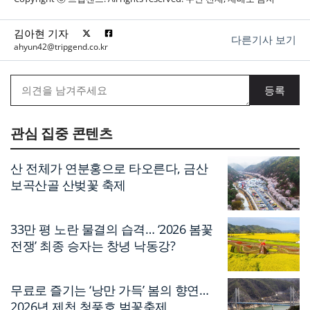
김아현 기자
다른기사 보기
ahyun42@tripgend.co.kr
관심 집중 콘텐츠
산 전체가 연분홍으로 타오른다, 금산
보곡산골 산벚꽃 축제
33만 평 노란 물결의 습격… ‘2026 봄꽃
전쟁’ 최종 승자는 창녕 낙동강?
무료로 즐기는 ‘낭만 가득’ 봄의 향연…
2026년 제천 청풍호 벚꽃축제