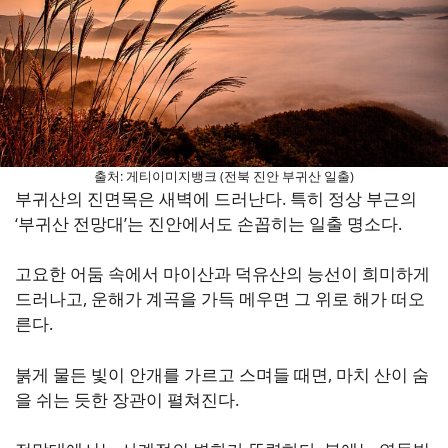
출처: 게티이미지뱅크 (전북 진안 부귀산 일출)
부귀산의 진면목은 새벽에 드러난다. 특히 정상 부근의
‘부귀산 전망대’는 진안에서도 손꼽히는 일출 명소다.
고요한 어둠 속에서 마이산과 덕유산의 능선이 희미하게
드러나고, 운해가 계곡을 가득 메우면 그 위로 해가 떠오
른다.
붉게 물든 빛이 안개를 가르고 스며들 때면, 마치 산이 숨
을 쉬는 듯한 장관이 펼쳐진다.