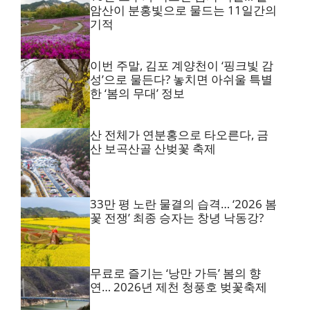
암산이 분홍빛으로 물드는 11일간의
기적
이번 주말, 김포 계양천이 ‘핑크빛 감
성’으로 물든다? 놓치면 아쉬울 특별
한 ‘봄의 무대’ 정보
산 전체가 연분홍으로 타오른다, 금
산 보곡산골 산벚꽃 축제
33만 평 노란 물결의 습격… ‘2026 봄
꽃 전쟁’ 최종 승자는 창녕 낙동강?
무료로 즐기는 ‘낭만 가득’ 봄의 향
연… 2026년 제천 청풍호 벚꽃축제