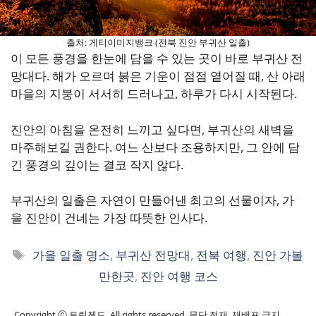
출처: 게티이미지뱅크 (전북 진안 부귀산 일출)
이 모든 풍경을 한눈에 담을 수 있는 곳이 바로 부귀산 전
망대다. 해가 오르며 붉은 기운이 점점 옅어질 때, 산 아래
마을의 지붕이 서서히 드러나고, 하루가 다시 시작된다.
진안의 아침을 온전히 느끼고 싶다면, 부귀산의 새벽을
마주해보길 권한다. 여느 산보다 조용하지만, 그 안에 담
긴 풍경의 깊이는 결코 작지 않다.
부귀산의 일출은 자연이 만들어낸 최고의 선물이자, 가
을 진안이 건네는 가장 따뜻한 인사다.
태
가을 일출 명소
,
부귀산 전망대
,
전북 여행
,
진안 가볼
그
만한곳
,
진안 여행 코스
Copyright ⓒ 트립젠드. All rights reserved. 무단 전재, 재배포 금지