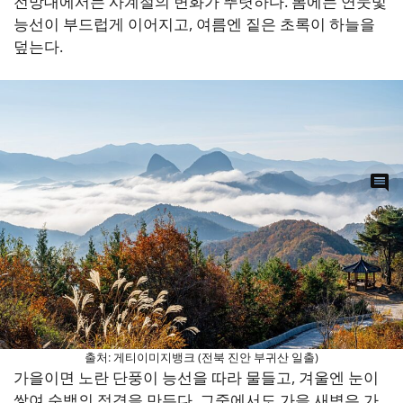
전망대에서는 사계절의 변화가 뚜렷하다. 봄에는 연둣빛
능선이 부드럽게 이어지고, 여름엔 짙은 초록이 하늘을
덮는다.
0
공유
출처: 게티이미지뱅크 (전북 진안 부귀산 일출)
가을이면 노란 단풍이 능선을 따라 물들고, 겨울엔 눈이
쌓여 순백의 정경을 만든다. 그중에서도 가을 새벽은 가