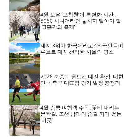
4월 보은 ‘보청천’이 특별한 시간…
5060 시니어라면 놓치지 말아야 할
‘열흘간의 축제’
세계 3위가 한국이라고? 외국인들이
루브르 대신 선택한 서울의 명소
2026 북중미 월드컵 대진 확정! 대한
민국 축구 대표팀 경기 일정 총정리
4월 강릉 여행객 주목! 꽃비 내리는
문학길, 조선 남매의 숨결 따라 걷는
‘이곳’