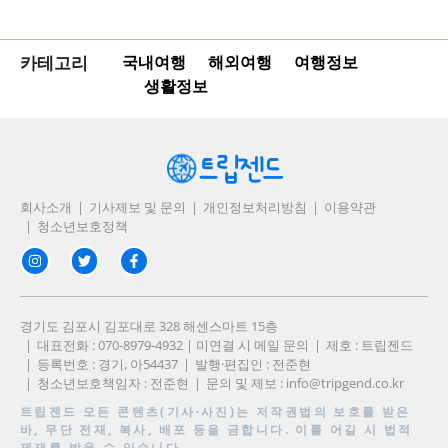
카테고리
국내여행
해외여행
여행정보
생활정보
회사소개
기사제보 및 문의
개인정보처리방침
이용약관
청소년보호정책
경기도 김포시 김포대로 328 해센스마트 15층
대표전화 : 070-8979-4932 | 미연결 시 메일 문의
제호 : 트립젠드
등록번호 : 경기, 아54437
발행·편집인 : 전준현
청소년보호책임자 : 전준현
문의 및 제보 :
info@tripgend.co.kr
트립젠드
모든 콘텐츠(기사·사진)는 저작권법의 보호를 받은
바, 무단 전재, 복사, 배포 등을 금합니다. 이를 어길 시 법적
제재를 받을 수 있습니다.