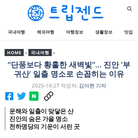
컨
텐
츠
로
국내여행
해외여행
여행정보
생활정보
맛집
건
너
뛰
HOME
»
국내여행
»
기
“단풍보다 황홀한 새벽빛”… 진안 ‘부
“단풍보다 황홀한 새벽
귀산’ 일출 명소로 손꼽히는 이유
빛”… 진안 ‘부귀산’ 일출 명
소로 손꼽히는 이유
2025-10-27
작성자:
김아현 기자
운해와 일출이 맞닿은 산
진안의 숨은 가을 명소
천하명당의 기운이 서린 곳