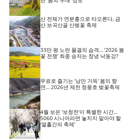
한 ‘봄의 무대’ 정보
산 전체가 연분홍으로 타오른다, 금
산 보곡산골 산벚꽃 축제
33만 평 노란 물결의 습격… ‘2026 봄
꽃 전쟁’ 최종 승자는 창녕 낙동강?
무료로 즐기는 ‘낭만 가득’ 봄의 향
연… 2026년 제천 청풍호 벚꽃축제
4월 보은 ‘보청천’이 특별한 시간…
5060 시니어라면 놓치지 말아야 할
‘열흘간의 축제’