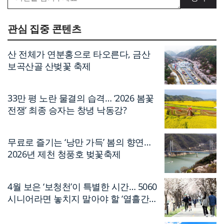
관심 집중 콘텐츠
산 전체가 연분홍으로 타오른다, 금산
보곡산골 산벚꽃 축제
33만 평 노란 물결의 습격… ‘2026 봄꽃
전쟁’ 최종 승자는 창녕 낙동강?
무료로 즐기는 ‘낭만 가득’ 봄의 향연…
2026년 제천 청풍호 벚꽃축제
4월 보은 ‘보청천’이 특별한 시간… 5060
시니어라면 놓치지 말아야 할 ‘열흘간의
축제’