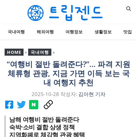
컨
텐
츠
로
국내여행
해외여행
여행정보
생활정보
맛집
건
너
뛰
HOME
»
국내여행
»
기
“여행비 절반 돌려준다?”… 파격 지원
“여행비 절반 돌려준다?”…
체류형 관광, 지금 가면 이득 보는 국
파격 지원 체류형 관광, 지
금 가면 이득 보는 국내 여
내 여행지 추천
행지 추천
2025-10-28
작성자:
김아현 기자
남해 여행비 절반 돌려준다
숙박·소비 결합 상생 정책
지역화폐로 체감형 관광 혜택