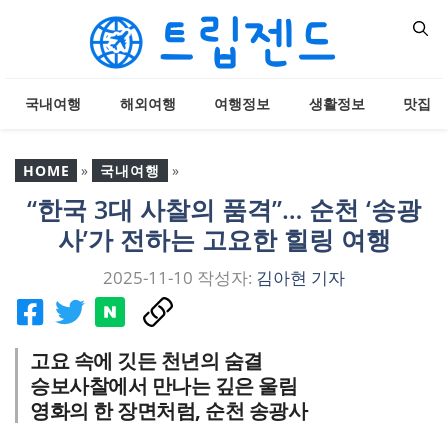
컨
텐
츠
로
국내여행
해외여행
여행정보
생활정보
맛집
건
너
뛰
HOME
»
국내여행
»
기
“한국 3대 사찰의 품격”… 순천 ‘송광
“한국 3대 사찰의 품격”…
사’가 전하는 고요한 힐링 여행
순천 ‘송광사’가 전하는 고
요한 힐링 여행
2025-11-10
작성자:
김아현 기자
고요 속에 깃든 천년의 숨결
승보사찰에서 만나는 깊은 울림
영화의 한 장면처럼, 순천 송광사