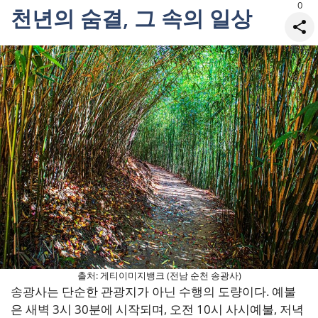
0
천년의 숨결, 그 속의 일상
공유
출처: 게티이미지뱅크 (전남 순천 송광사)
송광사는 단순한 관광지가 아닌 수행의 도량이다. 예불
은 새벽 3시 30분에 시작되며, 오전 10시 사시예불, 저녁