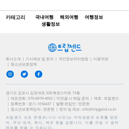
카테고리
국내여행
해외여행
여행정보
생활정보
회사소개
기사제보 및 문의
개인정보처리방침
이용약관
청소년보호정책
경기도 김포시 김포대로 328 해센스마트 15층
대표전화 : 070-8979-4932 | 미연결 시 메일 문의
제호 : 트립젠드
등록번호 : 경기, 아54437
발행·편집인 : 전준현
청소년보호책임자 : 전준현
문의 및 제보 :
info@tripgend.co.kr
트립젠드
모든 콘텐츠(기사·사진)는 저작권법의 보호를 받은
바, 무단 전재, 복사, 배포 등을 금합니다. 이를 어길 시 법적
제재를 받을 수 있습니다.