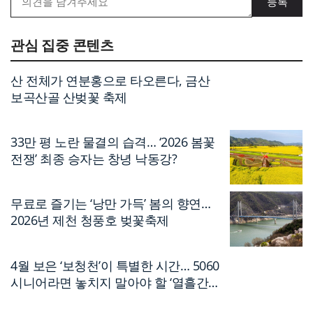
관심 집중 콘텐츠
산 전체가 연분홍으로 타오른다, 금산
보곡산골 산벚꽃 축제
33만 평 노란 물결의 습격… ‘2026 봄꽃
전쟁’ 최종 승자는 창녕 낙동강?
무료로 즐기는 ‘낭만 가득’ 봄의 향연…
2026년 제천 청풍호 벚꽃축제
4월 보은 ‘보청천’이 특별한 시간… 5060
시니어라면 놓치지 말아야 할 ‘열흘간의
축제’