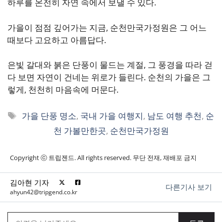
하루를 온전히 자연 속에서 보낼 수 있다.
가을이 점점 깊어가는 지금, 순천만국가정원은 그 어느
때보다 고요하고 아름답다.
은빛 갈대와 붉은 단풍이 물드는 계절, 그 풍경을 따라 걷
다 보면 자연이 건네는 위로가 들린다. 순천의 가을은 그
렇게, 천천히 마음속에 머문다.
태
가을 단풍 명소
,
국내 가을 여행지
,
남도 여행 추천
,
순
그
천 가볼만한곳
,
순천만국가정원
Copyright ⓒ 트립젠드. All rights reserved. 무단 전재, 재배포 금지
김아현 기자
다른기사 보기
ahyun42@tripgend.co.kr