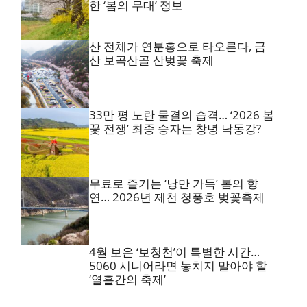
한 ‘봄의 무대’ 정보
산 전체가 연분홍으로 타오른다, 금
산 보곡산골 산벚꽃 축제
33만 평 노란 물결의 습격… ‘2026 봄
꽃 전쟁’ 최종 승자는 창녕 낙동강?
무료로 즐기는 ‘낭만 가득’ 봄의 향
연… 2026년 제천 청풍호 벚꽃축제
4월 보은 ‘보청천’이 특별한 시간…
5060 시니어라면 놓치지 말아야 할
‘열흘간의 축제’