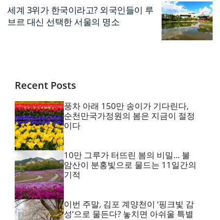
세계 3위가 한국이라고? 외국인들이 루
브르 대신 선택한 서울의 명소
Recent Posts
풍차 아래 150만 송이가 기다린다,
순천만국가정원의 봄은 지금이 절정
이다
10만 그루가 터뜨린 봄의 비밀… 불
암산이 분홍빛으로 물드는 11일간의
기적
이번 주말, 김포 계양천이 ‘핑크빛 감
성’으로 물든다? 놓치면 아쉬울 특별