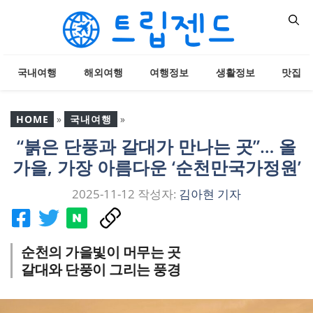
컨
텐
츠
로
국내여행
해외여행
여행정보
생활정보
맛집
건
너
뛰
HOME
»
국내여행
»
기
“붉은 단풍과 갈대가 만나는 곳”… 올
“붉은 단풍과 갈대가 만나
가을, 가장 아름다운 ‘순천만국가정원’
는 곳”… 올가을, 가장 아름
다운 ‘순천만국가정원’
2025-11-12
작성자:
김아현 기자
순천의 가을빛이 머무는 곳
갈대와 단풍이 그리는 풍경