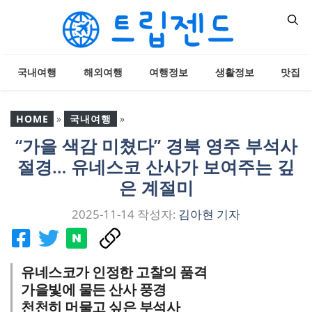
컨
텐
츠
로
국내여행
해외여행
여행정보
생활정보
맛집
건
너
뛰
HOME
»
국내여행
»
기
“가을 색감 미쳤다” 경북 영주 부석사
“가을 색감 미쳤다” 경북
절경… 유네스코 산사가 보여주는 깊
영주 부석사 절경… 유네스
코 산사가 보여주는 깊은
은 계절미
계절미
2025-11-14
작성자:
김아현 기자
유네스코가 인정한 고찰의 품격
가을빛에 물든 산사 풍경
천천히 머물고 싶은 부석사