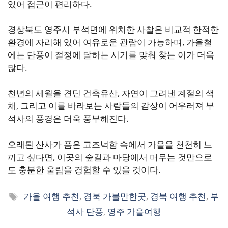
있어 접근이 편리하다.
경상북도 영주시 부석면에 위치한 사찰은 비교적 한적한
환경에 자리해 있어 여유로운 관람이 가능하며, 가을철
에는 단풍이 절정에 달하는 시기를 맞춰 찾는 이가 더욱
많다.
천년의 세월을 견딘 건축유산, 자연이 그려낸 계절의 색
채, 그리고 이를 바라보는 사람들의 감상이 어우러져 부
석사의 풍경은 더욱 풍부해진다.
오래된 산사가 품은 고즈넉함 속에서 가을을 천천히 느
끼고 싶다면, 이곳의 숲길과 마당에서 머무는 것만으로
도 충분한 울림을 경험할 수 있을 것이다.
태
가을 여행 추천
,
경북 가볼만한곳
,
경북 여행 추천
,
부
그
석사 단풍
,
영주 가을여행