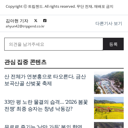
Copyright ⓒ 트립젠드. All rights reserved. 무단 전재, 재배포 금지
김아현 기자
다른기사 보기
ahyun42@tripgend.co.kr
관심 집중 콘텐츠
산 전체가 연분홍으로 타오른다, 금산
보곡산골 산벚꽃 축제
33만 평 노란 물결의 습격… ‘2026 봄꽃
전쟁’ 최종 승자는 창녕 낙동강?
무료로 즐기는 ‘낭만 가득’ 봄의 향연…