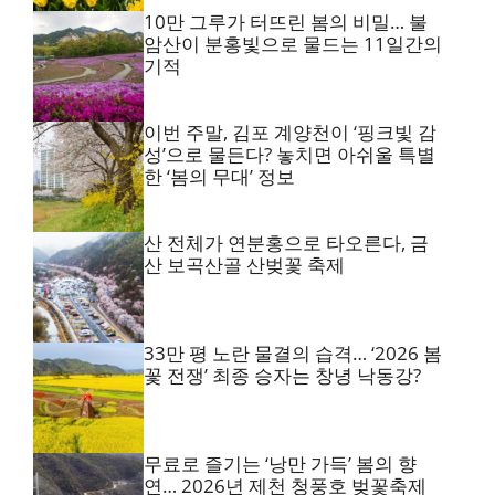
10만 그루가 터뜨린 봄의 비밀… 불
암산이 분홍빛으로 물드는 11일간의
기적
이번 주말, 김포 계양천이 ‘핑크빛 감
성’으로 물든다? 놓치면 아쉬울 특별
한 ‘봄의 무대’ 정보
산 전체가 연분홍으로 타오른다, 금
산 보곡산골 산벚꽃 축제
33만 평 노란 물결의 습격… ‘2026 봄
꽃 전쟁’ 최종 승자는 창녕 낙동강?
무료로 즐기는 ‘낭만 가득’ 봄의 향
연… 2026년 제천 청풍호 벚꽃축제