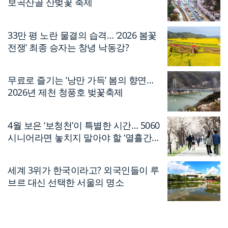
보곡산골 산벚꽃 축제
33만 평 노란 물결의 습격… ‘2026 봄꽃
전쟁’ 최종 승자는 창녕 낙동강?
무료로 즐기는 ‘낭만 가득’ 봄의 향연…
2026년 제천 청풍호 벚꽃축제
4월 보은 ‘보청천’이 특별한 시간… 5060
시니어라면 놓치지 말아야 할 ‘열흘간의
축제’
세계 3위가 한국이라고? 외국인들이 루
브르 대신 선택한 서울의 명소