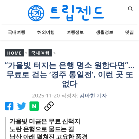
컨
텐
츠
로
국내여행
해외여행
여행정보
생활정보
맛집
건
너
뛰
HOME
»
국내여행
»
기
“가을빛 터지는 은행 명소 원한다면”…
“가을빛 터지는 은행 명소
무료로 걷는 ‘경주 통일전’, 이런 곳 또
원한다면”… 무료로 걷는
‘경주 통일전’, 이런 곳 또
없다
없다
2025-11-20
작성자:
김아현 기자
가을빛 머금은 무료 산책지
노란 은행으로 물드는 길
남산 아래 펼쳐진 고요한 풍경