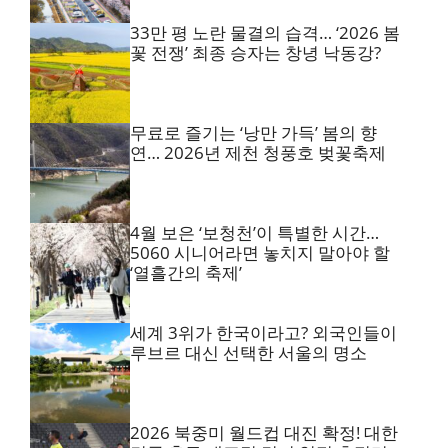
33만 평 노란 물결의 습격… ‘2026 봄
꽃 전쟁’ 최종 승자는 창녕 낙동강?
무료로 즐기는 ‘낭만 가득’ 봄의 향
연… 2026년 제천 청풍호 벚꽃축제
4월 보은 ‘보청천’이 특별한 시간…
5060 시니어라면 놓치지 말아야 할
‘열흘간의 축제’
세계 3위가 한국이라고? 외국인들이
루브르 대신 선택한 서울의 명소
2026 북중미 월드컵 대진 확정! 대한