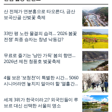
산 전체가 연분홍으로 타오른다, 금산
보곡산골 산벚꽃 축제
33만 평 노란 물결의 습격… ‘2026 봄꽃
전쟁’ 최종 승자는 창녕 낙동강?
무료로 즐기는 ‘낭만 가득’ 봄의 향연…
2026년 제천 청풍호 벚꽃축제
4월 보은 ‘보청천’이 특별한 시간… 5060
시니어라면 놓치지 말아야 할 ‘열흘간의
축제’
세계 3위가 한국이라고? 외국인들이 루
브르 대신 선택한 서울의 명소