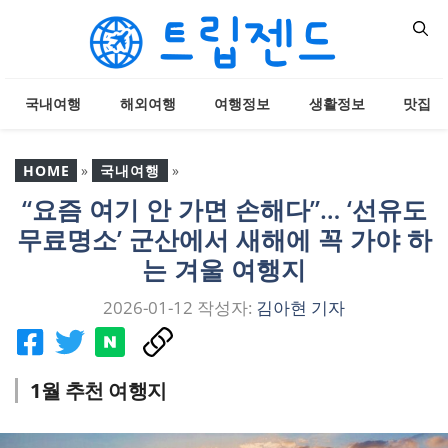
컨
텐
츠
로
국내여행
해외여행
여행정보
생활정보
맛집
건
너
뛰
HOME
»
국내여행
»
기
“요즘 여기 안 가면 손해다”… ‘선유도
“요즘 여기 안 가면 손해
무료명소’ 군산에서 새해에 꼭 가야 하
다”… ‘선유도 무료명소’ 군
산에서 새해에 꼭 가야 하
는 겨울 여행지
는 겨울 여행지
2026-01-12
작성자:
김아현 기자
1월 추천 여행지