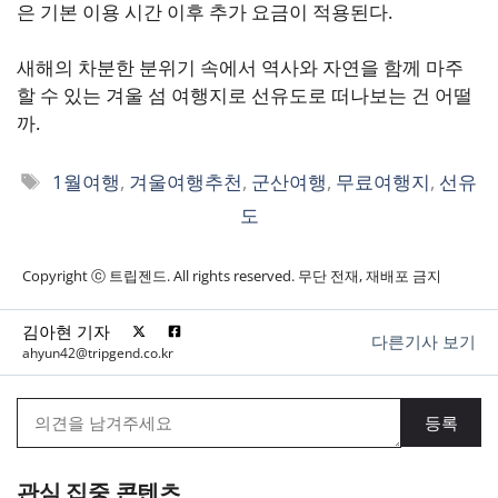
은 기본 이용 시간 이후 추가 요금이 적용된다.
새해의 차분한 분위기 속에서 역사와 자연을 함께 마주
할 수 있는 겨울 섬 여행지로 선유도로 떠나보는 건 어떨
까.
태
1월여행
,
겨울여행추천
,
군산여행
,
무료여행지
,
선유
그
도
Copyright ⓒ 트립젠드. All rights reserved. 무단 전재, 재배포 금지
김아현 기자
다른기사 보기
ahyun42@tripgend.co.kr
관심 집중 콘텐츠