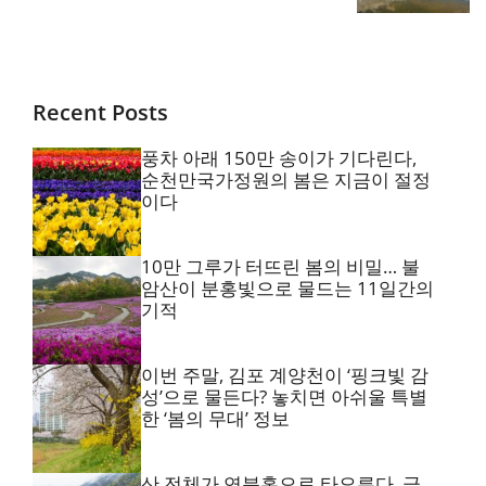
Recent Posts
풍차 아래 150만 송이가 기다린다,
순천만국가정원의 봄은 지금이 절정
이다
10만 그루가 터뜨린 봄의 비밀… 불
암산이 분홍빛으로 물드는 11일간의
기적
이번 주말, 김포 계양천이 ‘핑크빛 감
성’으로 물든다? 놓치면 아쉬울 특별
한 ‘봄의 무대’ 정보
산 전체가 연분홍으로 타오른다, 금