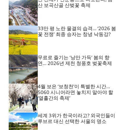
산 보곡산골 산벚꽃 축제
33만 평 노란 물결의 습격… ‘2026 봄
꽃 전쟁’ 최종 승자는 창녕 낙동강?
무료로 즐기는 ‘낭만 가득’ 봄의 향
연… 2026년 제천 청풍호 벚꽃축제
4월 보은 ‘보청천’이 특별한 시간…
5060 시니어라면 놓치지 말아야 할
‘열흘간의 축제’
세계 3위가 한국이라고? 외국인들이
루브르 대신 선택한 서울의 명소