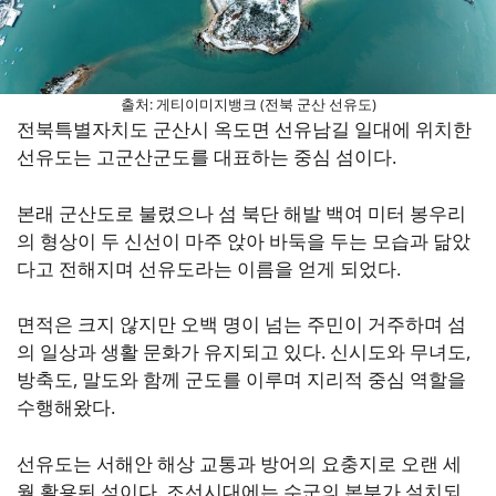
출처: 게티이미지뱅크 (전북 군산 선유도)
전북특별자치도 군산시 옥도면 선유남길 일대에 위치한
선유도는 고군산군도를 대표하는 중심 섬이다.
본래 군산도로 불렸으나 섬 북단 해발 백여 미터 봉우리
의 형상이 두 신선이 마주 앉아 바둑을 두는 모습과 닮았
다고 전해지며 선유도라는 이름을 얻게 되었다.
면적은 크지 않지만 오백 명이 넘는 주민이 거주하며 섬
의 일상과 생활 문화가 유지되고 있다. 신시도와 무녀도,
방축도, 말도와 함께 군도를 이루며 지리적 중심 역할을
수행해왔다.
선유도는 서해안 해상 교통과 방어의 요충지로 오랜 세
월 활용된 섬이다. 조선시대에는 수군의 본부가 설치되