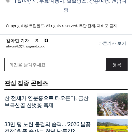
1월여행지
,
무료여행지
,
일출명소
,
장흥여행
,
전남여
그
행
Copyright ⓒ 트립젠드. All rights reserved. 무단 전재, 재배포 금지
김아현 기자
다른기사 보기
ahyun42@tripgend.co.kr
관심 집중 콘텐츠
산 전체가 연분홍으로 타오른다, 금산
보곡산골 산벚꽃 축제
33만 평 노란 물결의 습격… ‘2026 봄꽃
전쟁’ 최종 승자는 창녕 낙동강?