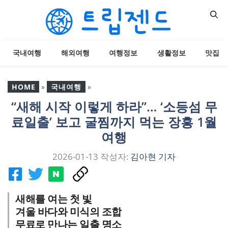
컨
텐
츠
로
국내여행
해외여행
여행정보
생활정보
맛집
건
너
뛰
HOME
»
국내여행
»
기
“새해 시작 이렇게 하라”… ‘소등섬 무
“새해 시작 이렇게 하라”…
료일출’ 보고 굴찜까지 먹는 장흥 1월
‘소등섬 무료일출’ 보고 굴
찜까지 먹는 장흥 1월 여행
여행
2026-01-13
작성자:
김아현 기자
새해를 여는 첫 빛
겨울 바다와 미식의 조합
무료로 만나는 일출 명소