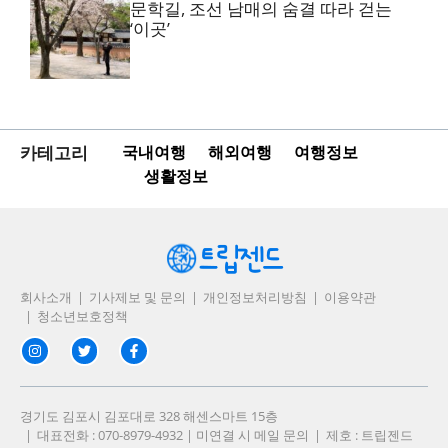
문학길, 조선 남매의 숨결 따라 걷는
‘이곳’
카테고리
국내여행
해외여행
여행정보
생활정보
회사소개
기사제보 및 문의
개인정보처리방침
이용약관
청소년보호정책
경기도 김포시 김포대로 328 해센스마트 15층
대표전화 : 070-8979-4932 | 미연결 시 메일 문의
제호 : 트립젠드