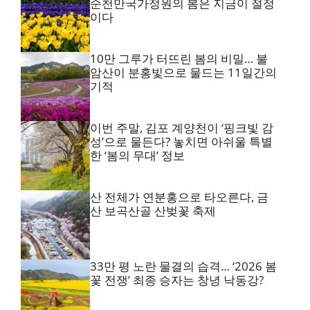
순천만국가정원의 봄은 지금이 절정
이다
10만 그루가 터뜨린 봄의 비밀… 불
암산이 분홍빛으로 물드는 11일간의
기적
이번 주말, 김포 계양천이 ‘핑크빛 감
성’으로 물든다? 놓치면 아쉬울 특별
한 ‘봄의 무대’ 정보
산 전체가 연분홍으로 타오른다, 금
산 보곡산골 산벚꽃 축제
33만 평 노란 물결의 습격… ‘2026 봄
꽃 전쟁’ 최종 승자는 창녕 낙동강?