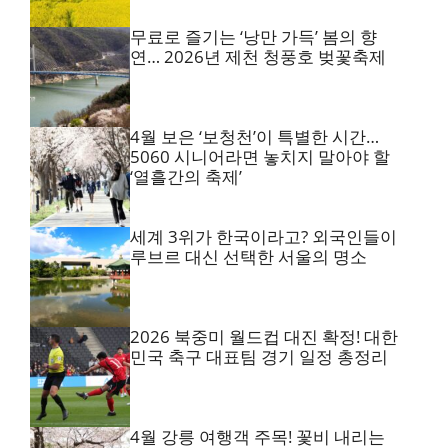
무료로 즐기는 ‘낭만 가득’ 봄의 향
연… 2026년 제천 청풍호 벚꽃축제
4월 보은 ‘보청천’이 특별한 시간…
5060 시니어라면 놓치지 말아야 할
‘열흘간의 축제’
세계 3위가 한국이라고? 외국인들이
루브르 대신 선택한 서울의 명소
2026 북중미 월드컵 대진 확정! 대한
민국 축구 대표팀 경기 일정 총정리
4월 강릉 여행객 주목! 꽃비 내리는