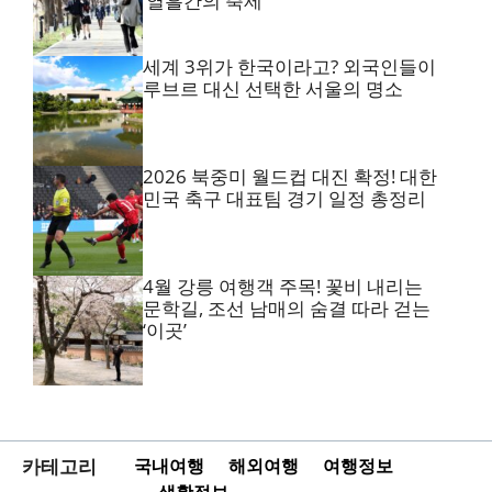
‘열흘간의 축제’
세계 3위가 한국이라고? 외국인들이
루브르 대신 선택한 서울의 명소
2026 북중미 월드컵 대진 확정! 대한
민국 축구 대표팀 경기 일정 총정리
4월 강릉 여행객 주목! 꽃비 내리는
문학길, 조선 남매의 숨결 따라 걷는
‘이곳’
카테고리
국내여행
해외여행
여행정보
생활정보