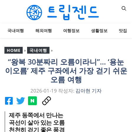
컨
텐
츠
로
국내여행
해외여행
여행정보
생활정보
맛집
건
너
뛰
HOME
»
국내여행
»
기
“왕복 30분짜리 오름이라니”… ‘용눈
“왕복 30분짜리 오름이라
이오름’ 제주 구좌에서 가장 걷기 쉬운
니”… ‘용눈이오름’ 제주 구
좌에서 가장 걷기 쉬운 오
오름 여행
름 여행
2026-01-19
작성자:
김아현 기자
제주 동쪽에서 만나는
곡선이 살아 있는 오름
천천히 걷기 좋은 풍경