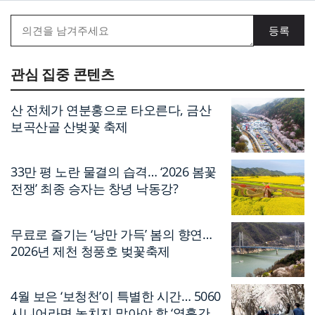
관심 집중 콘텐츠
산 전체가 연분홍으로 타오른다, 금산
보곡산골 산벚꽃 축제
33만 평 노란 물결의 습격… ‘2026 봄꽃
전쟁’ 최종 승자는 창녕 낙동강?
무료로 즐기는 ‘낭만 가득’ 봄의 향연…
2026년 제천 청풍호 벚꽃축제
4월 보은 ‘보청천’이 특별한 시간… 5060
시니어라면 놓치지 말아야 할 ‘열흘간의