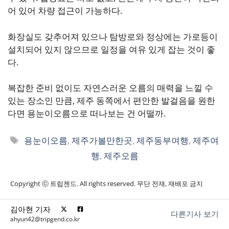
어 있어 차량 접근이 가능하다.
화장실도 갖추어져 있으나 탐방로와 정상에는 가로등이
설치되어 있지 않으므로 일정을 여유 있게 잡는 것이 좋
다.
복잡한 준비 없이도 자연스러운 오름의 매력을 느낄 수
있는 장소인 만큼, 제주 동쪽에서 편안한 발걸음을 원한
다면 용눈이오름으로 떠나보는 건 어떨까.
태
용눈이오름
,
제주가볼만한곳
,
제주동부여행
,
제주여
그
행
,
제주오름
Copyright ⓒ 트립젠드. All rights reserved. 무단 전재, 재배포 금지
김아현 기자
다른기사 보기
ahyun42@tripgend.co.kr