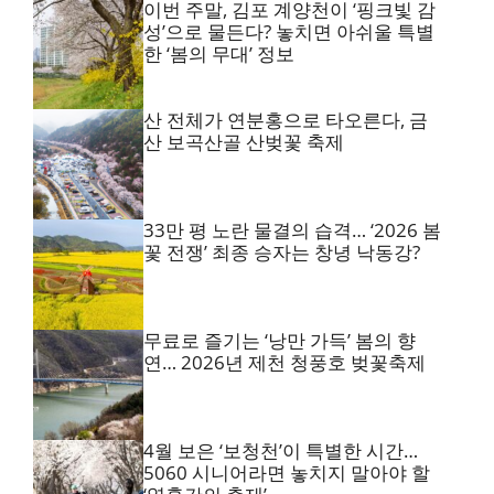
이번 주말, 김포 계양천이 ‘핑크빛 감
성’으로 물든다? 놓치면 아쉬울 특별
한 ‘봄의 무대’ 정보
산 전체가 연분홍으로 타오른다, 금
산 보곡산골 산벚꽃 축제
33만 평 노란 물결의 습격… ‘2026 봄
꽃 전쟁’ 최종 승자는 창녕 낙동강?
무료로 즐기는 ‘낭만 가득’ 봄의 향
연… 2026년 제천 청풍호 벚꽃축제
4월 보은 ‘보청천’이 특별한 시간…
5060 시니어라면 놓치지 말아야 할