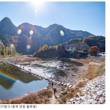
지뱅크 (충북 영동 월류봉)