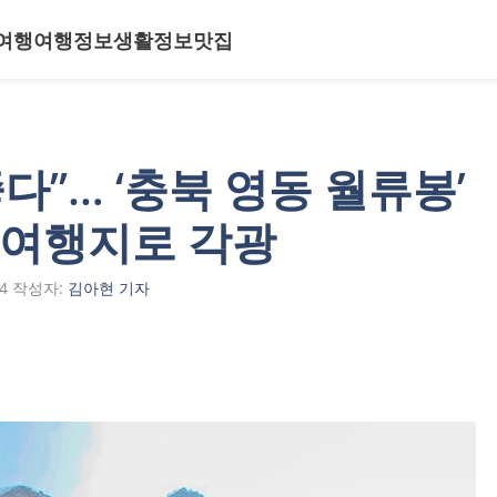
여행
여행정보
생활정보
맛집
다”… ‘충북 영동 월류봉’
 여행지로 각광
4
작성자:
김아현 기자