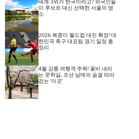
세계 3위가 한국이라고? 외국인들
이 루브르 대신 선택한 서울의 명
소
2026 북중미 월드컵 대진 확정! 대
한민국 축구 대표팀 경기 일정 총
정리
4월 강릉 여행객 주목! 꽃비 내리
는 문학길, 조선 남매의 숨결 따라
걷는 ‘이곳’