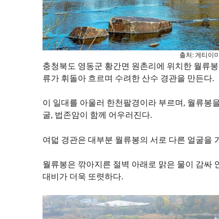
출처: 게티이미
충청북도 영동군 황간면 원촌리에 위치한 월류봉은
류가 휘돌아 흐르며 수려한 산수 경관을 만든다.
이 일대를 아울러 한천팔경이라 부르며, 월류봉을 
굴, 법존암이 함께 어우러진다.
여덟 경관은 대부분 월류봉의 서로 다른 얼굴을 가
월류봉은 깎아지른 절벽 아래로 맑은 물이 감싸 
대비가 더욱 또렷하다.