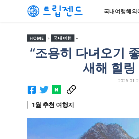
컨
국내여행
해외
텐
츠
로
건
HOME
»
국내여행
»
너
“조용히 다녀오기 좋
뛰
“조용히 다녀오기 좋다”…
기
‘충북 영동 월류봉’ 새해 힐
새해 힐링
링 여행지로 각광
2026-01-2
1월 추천 여행지