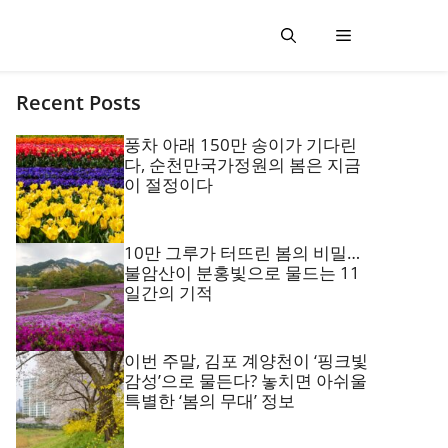
Recent Posts
풍차 아래 150만 송이가 기다린
다, 순천만국가정원의 봄은 지금
이 절정이다
10만 그루가 터뜨린 봄의 비밀…
불암산이 분홍빛으로 물드는 11
일간의 기적
이번 주말, 김포 계양천이 ‘핑크빛
감성’으로 물든다? 놓치면 아쉬울
특별한 ‘봄의 무대’ 정보