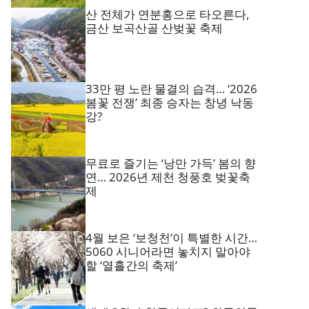
산 전체가 연분홍으로 타오른다,
금산 보곡산골 산벚꽃 축제
33만 평 노란 물결의 습격… ‘2026
봄꽃 전쟁’ 최종 승자는 창녕 낙동
강?
무료로 즐기는 ‘낭만 가득’ 봄의 향
연… 2026년 제천 청풍호 벚꽃축
제
4월 보은 ‘보청천’이 특별한 시간…
5060 시니어라면 놓치지 말아야
할 ‘열흘간의 축제’