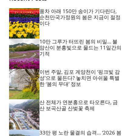
풍차 아래 150만 송이가 기다린다,
순천만국가정원의 봄은 지금이 절정
이다
10만 그루가 터뜨린 봄의 비밀… 불
암산이 분홍빛으로 물드는 11일간의
기적
이번 주말, 김포 계양천이 ‘핑크빛 감
성’으로 물든다? 놓치면 아쉬울 특별
한 ‘봄의 무대’ 정보
산 전체가 연분홍으로 타오른다, 금
산 보곡산골 산벚꽃 축제
33만 평 노란 물결의 습격… ‘2026 봄