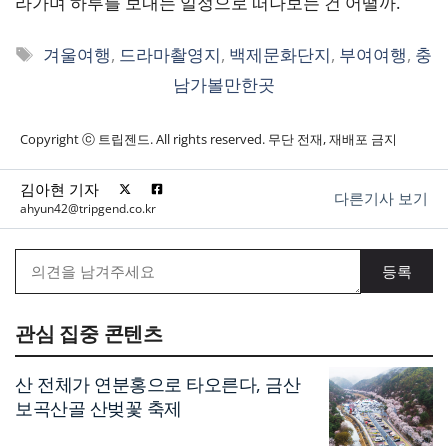
라가며 하루를 보내는 일정으로 떠나보는 건 어떨까.
태
겨울여행
,
드라마촬영지
,
백제문화단지
,
부여여행
,
충
그
남가볼만한곳
Copyright ⓒ 트립젠드. All rights reserved. 무단 전재, 재배포 금지
김아현 기자
다른기사 보기
ahyun42@tripgend.co.kr
관심 집중 콘텐츠
산 전체가 연분홍으로 타오른다, 금산
보곡산골 산벚꽃 축제