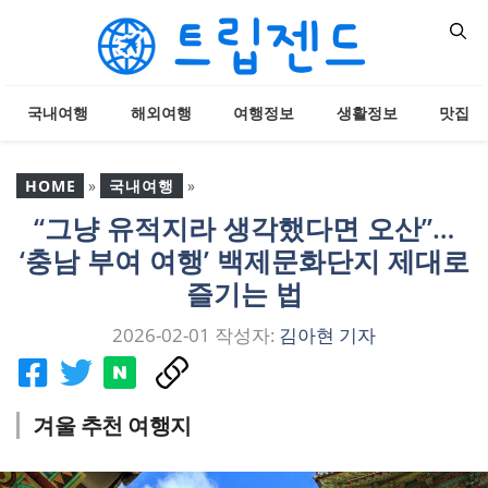
컨
텐
츠
로
국내여행
해외여행
여행정보
생활정보
맛집
건
너
뛰
HOME
»
국내여행
»
기
“그냥 유적지라 생각했다면 오산”…
“그냥 유적지라 생각했다
‘충남 부여 여행’ 백제문화단지 제대로
면 오산”… ‘충남 부여 여행’
백제문화단지 제대로 즐기
즐기는 법
는 법
2026-02-01
작성자:
김아현 기자
겨울 추천 여행지