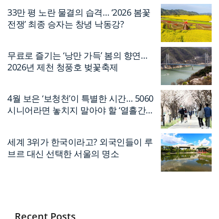
33만 평 노란 물결의 습격… ‘2026 봄꽃
전쟁’ 최종 승자는 창녕 낙동강?
무료로 즐기는 ‘낭만 가득’ 봄의 향연…
2026년 제천 청풍호 벚꽃축제
4월 보은 ‘보청천’이 특별한 시간… 5060
시니어라면 놓치지 말아야 할 ‘열흘간의
축제’
세계 3위가 한국이라고? 외국인들이 루
브르 대신 선택한 서울의 명소
Recent Posts