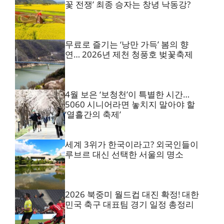
꽃 전쟁’ 최종 승자는 창녕 낙동강?
무료로 즐기는 ‘낭만 가득’ 봄의 향
연… 2026년 제천 청풍호 벚꽃축제
4월 보은 ‘보청천’이 특별한 시간…
5060 시니어라면 놓치지 말아야 할
‘열흘간의 축제’
세계 3위가 한국이라고? 외국인들이
루브르 대신 선택한 서울의 명소
2026 북중미 월드컵 대진 확정! 대한
민국 축구 대표팀 경기 일정 총정리