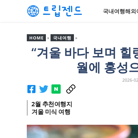
컨
국내여행
해외
텐
츠
로
건
HOME
»
국내여행
»
너
“겨울 바다 보며 힐링
뛰
“겨울 바다 보며 힐링”…
기
5060 미식가들이 2월에 홍
월에 홍성
성으로 몰리는 이유
2026-0
2월 추천여행지
겨울 미식 여행