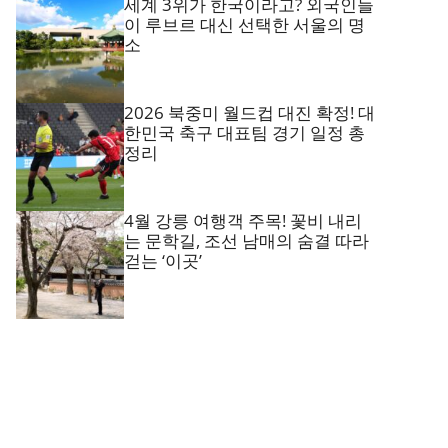
세계 3위가 한국이라고? 외국인들
이 루브르 대신 선택한 서울의 명
소
2026 북중미 월드컵 대진 확정! 대
한민국 축구 대표팀 경기 일정 총
정리
4월 강릉 여행객 주목! 꽃비 내리
는 문학길, 조선 남매의 숨결 따라
걷는 ‘이곳’