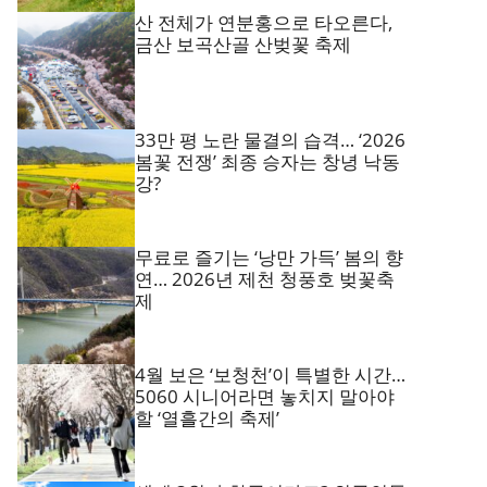
산 전체가 연분홍으로 타오른다,
금산 보곡산골 산벚꽃 축제
33만 평 노란 물결의 습격… ‘2026
봄꽃 전쟁’ 최종 승자는 창녕 낙동
강?
무료로 즐기는 ‘낭만 가득’ 봄의 향
연… 2026년 제천 청풍호 벚꽃축
제
4월 보은 ‘보청천’이 특별한 시간…
5060 시니어라면 놓치지 말아야
할 ‘열흘간의 축제’