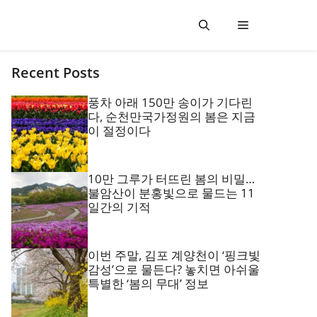
Recent Posts
풍차 아래 150만 송이가 기다린
다, 순천만국가정원의 봄은 지금
이 절정이다
10만 그루가 터뜨린 봄의 비밀…
불암산이 분홍빛으로 물드는 11
일간의 기적
이번 주말, 김포 계양천이 ‘핑크빛
감성’으로 물든다? 놓치면 아쉬울
특별한 ‘봄의 무대’ 정보