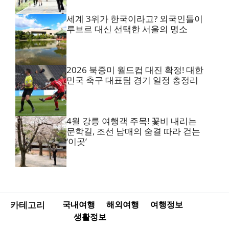
세계 3위가 한국이라고? 외국인들이
루브르 대신 선택한 서울의 명소
2026 북중미 월드컵 대진 확정! 대한
민국 축구 대표팀 경기 일정 총정리
4월 강릉 여행객 주목! 꽃비 내리는
문학길, 조선 남매의 숨결 따라 걷는
‘이곳’
카테고리
국내여행
해외여행
여행정보
생활정보