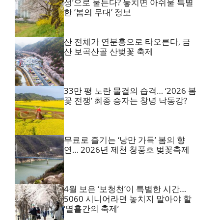
성’으로 물든다? 놓치면 아쉬울 특별
한 ‘봄의 무대’ 정보
산 전체가 연분홍으로 타오른다, 금
산 보곡산골 산벚꽃 축제
33만 평 노란 물결의 습격… ‘2026 봄
꽃 전쟁’ 최종 승자는 창녕 낙동강?
무료로 즐기는 ‘낭만 가득’ 봄의 향
연… 2026년 제천 청풍호 벚꽃축제
4월 보은 ‘보청천’이 특별한 시간…
5060 시니어라면 놓치지 말아야 할
‘열흘간의 축제’