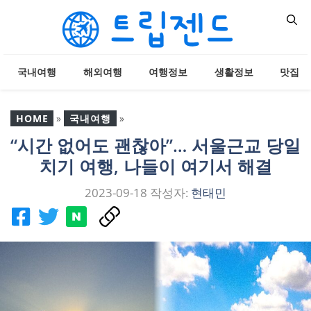
컨
텐
츠
로
국내여행
해외여행
여행정보
생활정보
맛집
건
너
뛰
HOME
»
국내여행
»
기
“시간 없어도 괜찮아”… 서울근교 당일
“시간 없어도 괜찮아”… 서
치기 여행, 나들이 여기서 해결
울근교 당일치기 여행, 나
들이 여기서 해결
2023-09-18
작성자:
현태민