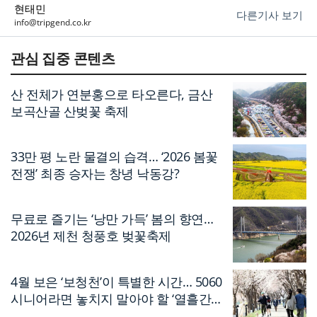
현태민
다른기사 보기
info@tripgend.co.kr
관심 집중 콘텐츠
산 전체가 연분홍으로 타오른다, 금산
보곡산골 산벚꽃 축제
33만 평 노란 물결의 습격… ‘2026 봄꽃
전쟁’ 최종 승자는 창녕 낙동강?
무료로 즐기는 ‘낭만 가득’ 봄의 향연…
2026년 제천 청풍호 벚꽃축제
4월 보은 ‘보청천’이 특별한 시간… 5060
시니어라면 놓치지 말아야 할 ‘열흘간의
축제’