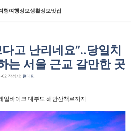
여행
여행정보
생활정보
맛집
쁘다고 난리네요”..당일치
하는 서울 근교 갈만한 곳
1-02
작성자:
현태민
 레일바이크 대부도 해안산책로까지