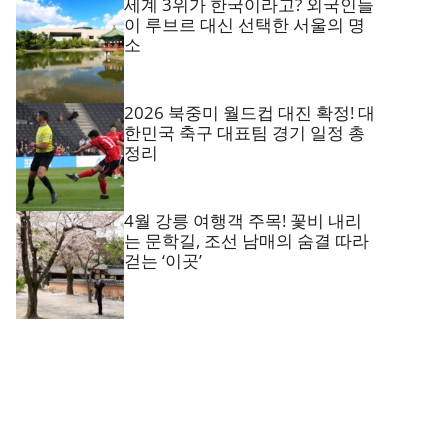
세계 3위가 한국이라고? 외국인들
이 루브르 대신 선택한 서울의 명
소
2026 북중미 월드컵 대진 확정! 대
한민국 축구 대표팀 경기 일정 총
정리
4월 강릉 여행객 주목! 꽃비 내리
는 문학길, 조선 남매의 숨결 따라
걷는 ‘이곳’