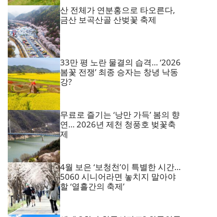
산 전체가 연분홍으로 타오른다,
금산 보곡산골 산벚꽃 축제
33만 평 노란 물결의 습격… ‘2026
봄꽃 전쟁’ 최종 승자는 창녕 낙동
강?
무료로 즐기는 ‘낭만 가득’ 봄의 향
연… 2026년 제천 청풍호 벚꽃축
제
4월 보은 ‘보청천’이 특별한 시간…
5060 시니어라면 놓치지 말아야
할 ‘열흘간의 축제’