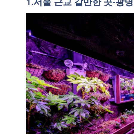
1.서울 근교 갈만한 곳-광