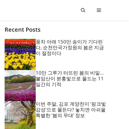
Recent Posts
풍차 아래 150만 송이가 기다린
다, 순천만국가정원의 봄은 지금
이 절정이다
10만 그루가 터뜨린 봄의 비밀…
불암산이 분홍빛으로 물드는 11
일간의 기적
이번 주말, 김포 계양천이 ‘핑크빛
감성’으로 물든다? 놓치면 아쉬울
특별한 ‘봄의 무대’ 정보