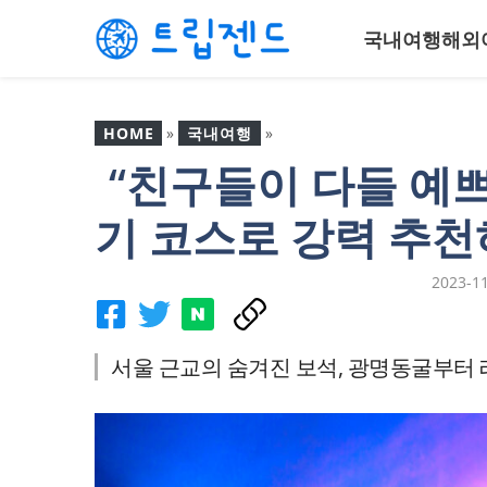
컨
국내여행
해외
텐
츠
로
건
HOME
»
국내여행
»
너
“친구들이 다들 예
뛰
“친구들이 다들 예쁘다고
기
난리네요”..당일치기 코스
기 코스로 강력 추천
로 강력 추천하는 서울 근
교 갈만한 곳
2023-1
서울 근교의 숨겨진 보석, 광명동굴부터