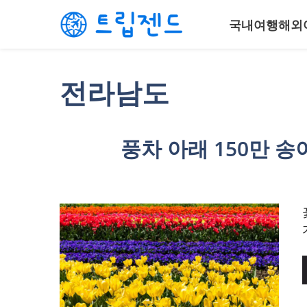
컨
국내여행
해외
텐
츠
로
건
전라남도
너
뛰
기
풍차 아래 150만 