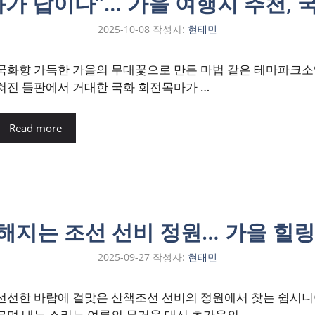
가 답이다”… 가을 여행지 추천,
2025-10-08
작성자:
현태민
국화향 가득한 가을의 무대꽃으로 만든 마법 같은 테마파크소액
쳐진 들판에서 거대한 국화 회전목마가 …
Read more
해지는 조선 선비 정원… 가을 힐링
2025-09-27
작성자:
현태민
선선한 바람에 걸맞은 산책조선 선비의 정원에서 찾는 쉼시니
르며 내는 소리는 여름의 무거움 대신 초가을의 …