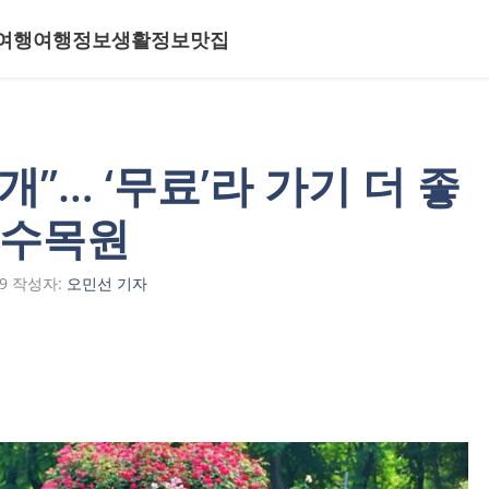
여행
여행정보
생활정보
맛집
개”… ‘무료’라 가기 더 좋
 수목원
9
작성자:
오민선 기자