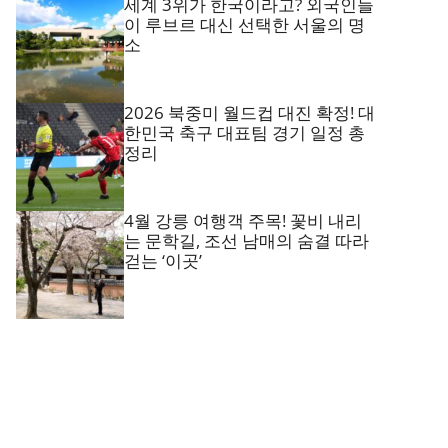
세계 3위가 한국이라고? 외국인들
이 루브르 대신 선택한 서울의 명
소
2026 북중미 월드컵 대진 확정! 대
한민국 축구 대표팀 경기 일정 총
정리
4월 강릉 여행객 주목! 꽃비 내리
는 문학길, 조선 남매의 숨결 따라
걷는 ‘이곳’