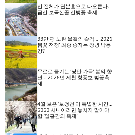
산 전체가 연분홍으로 타오른다,
금산 보곡산골 산벚꽃 축제
33만 평 노란 물결의 습격… ‘2026
봄꽃 전쟁’ 최종 승자는 창녕 낙동
강?
무료로 즐기는 ‘낭만 가득’ 봄의 향
연… 2026년 제천 청풍호 벚꽃축
제
4월 보은 ‘보청천’이 특별한 시간…
5060 시니어라면 놓치지 말아야
할 ‘열흘간의 축제’