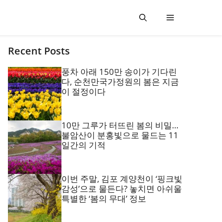
Recent Posts
풍차 아래 150만 송이가 기다린
다, 순천만국가정원의 봄은 지금
이 절정이다
10만 그루가 터뜨린 봄의 비밀…
불암산이 분홍빛으로 물드는 11
일간의 기적
이번 주말, 김포 계양천이 ‘핑크빛
감성’으로 물든다? 놓치면 아쉬울
특별한 ‘봄의 무대’ 정보