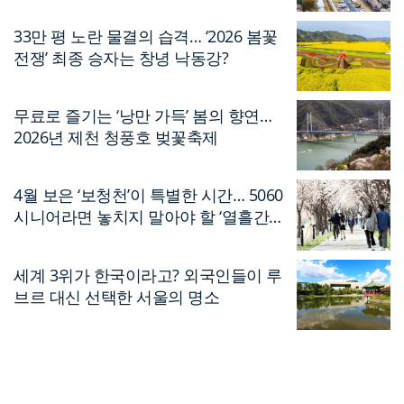
33만 평 노란 물결의 습격… ‘2026 봄꽃
전쟁’ 최종 승자는 창녕 낙동강?
무료로 즐기는 ‘낭만 가득’ 봄의 향연…
2026년 제천 청풍호 벚꽃축제
4월 보은 ‘보청천’이 특별한 시간… 5060
시니어라면 놓치지 말아야 할 ‘열흘간의
축제’
세계 3위가 한국이라고? 외국인들이 루
브르 대신 선택한 서울의 명소