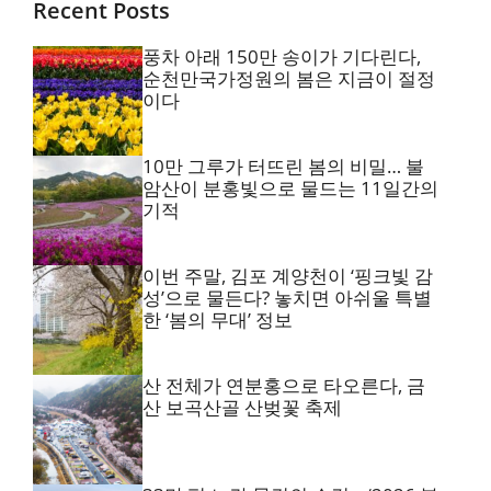
Recent Posts
풍차 아래 150만 송이가 기다린다,
순천만국가정원의 봄은 지금이 절정
이다
10만 그루가 터뜨린 봄의 비밀… 불
암산이 분홍빛으로 물드는 11일간의
기적
이번 주말, 김포 계양천이 ‘핑크빛 감
성’으로 물든다? 놓치면 아쉬울 특별
한 ‘봄의 무대’ 정보
산 전체가 연분홍으로 타오른다, 금
산 보곡산골 산벚꽃 축제