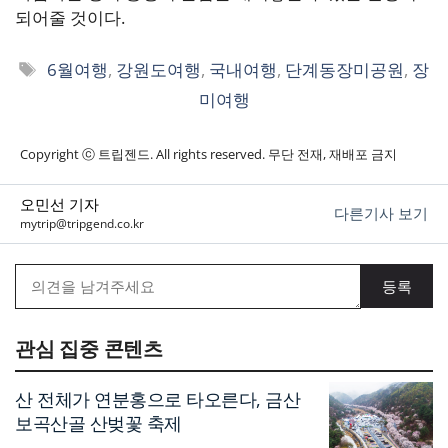
되어줄 것이다.
태
6월여행
,
강원도여행
,
국내여행
,
단계동장미공원
,
장
그
미여행
Copyright ⓒ 트립젠드. All rights reserved. 무단 전재, 재배포 금지
오민선 기자
다른기사 보기
mytrip@tripgend.co.kr
관심 집중 콘텐츠
산 전체가 연분홍으로 타오른다, 금산
보곡산골 산벚꽃 축제