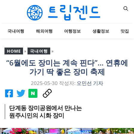
컨
텐
츠
로
국내여행
해외여행
여행정보
생활정보
맛집
건
너
뛰
HOME
»
국내여행
»
기
“6월에도 장미는 계속 핀다”… 연휴에
“6월에도 장미는 계속 핀
가기 딱 좋은 장미 축제
다”… 연휴에 가기 딱 좋은
장미 축제
2025-05-30
작성자:
오민선 기자
단계동 장미공원에서 만나는
원주시민의 시화 장미