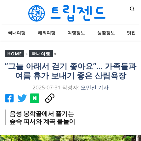
컨
텐
츠
로
국내여행
해외여행
여행정보
생활정보
맛집
건
너
뛰
HOME
»
국내여행
»
기
“그늘 아래서 걷기 좋아요”… 가족들과
“그늘 아래서 걷기 좋아
여름 휴가 보내기 좋은 산림욕장
요”… 가족들과 여름 휴가
보내기 좋은 산림욕장
2025-07-31
작성자:
오민선 기자
음성 봉학골에서 즐기는
숲속 피서와 계곡 물놀이