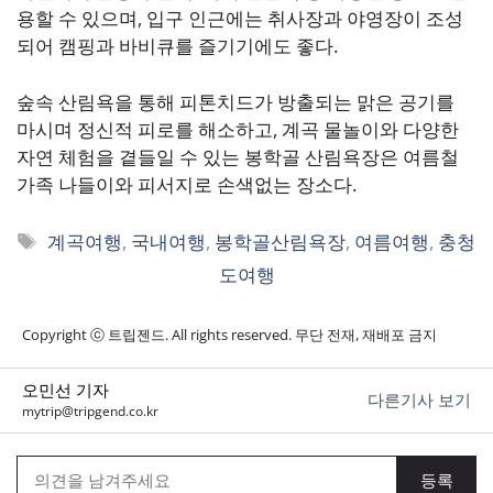
용할 수 있으며, 입구 인근에는 취사장과 야영장이 조성
되어 캠핑과 바비큐를 즐기기에도 좋다.
숲속 산림욕을 통해 피톤치드가 방출되는 맑은 공기를
마시며 정신적 피로를 해소하고, 계곡 물놀이와 다양한
자연 체험을 곁들일 수 있는 봉학골 산림욕장은 여름철
가족 나들이와 피서지로 손색없는 장소다.
태
계곡여행
,
국내여행
,
봉학골산림욕장
,
여름여행
,
충청
그
도여행
Copyright ⓒ 트립젠드. All rights reserved. 무단 전재, 재배포 금지
오민선 기자
다른기사 보기
mytrip@tripgend.co.kr