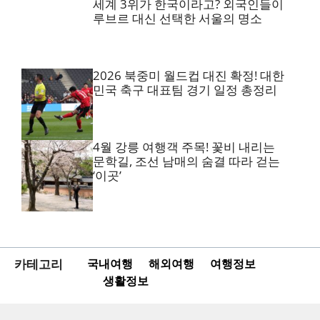
세계 3위가 한국이라고? 외국인들이
루브르 대신 선택한 서울의 명소
2026 북중미 월드컵 대진 확정! 대한
민국 축구 대표팀 경기 일정 총정리
4월 강릉 여행객 주목! 꽃비 내리는
문학길, 조선 남매의 숨결 따라 걷는
‘이곳’
카테고리
국내여행
해외여행
여행정보
생활정보