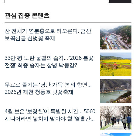
관심 집중 콘텐츠
산 전체가 연분홍으로 타오른다, 금산
보곡산골 산벚꽃 축제
33만 평 노란 물결의 습격… ‘2026 봄꽃
전쟁’ 최종 승자는 창녕 낙동강?
무료로 즐기는 ‘낭만 가득’ 봄의 향연…
2026년 제천 청풍호 벚꽃축제
4월 보은 ‘보청천’이 특별한 시간… 5060
시니어라면 놓치지 말아야 할 ‘열흘간의
축제’