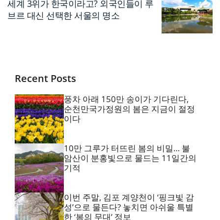
세계 3위가 한국이라고? 외국인들이 루
브르 대신 선택한 서울의 명소
Recent Posts
풍차 아래 150만 송이가 기다린다,
순천만국가정원의 봄은 지금이 절정
이다
10만 그루가 터뜨린 봄의 비밀… 불
암산이 분홍빛으로 물드는 11일간의
기적
이번 주말, 김포 계양천이 ‘핑크빛 감
성’으로 물든다? 놓치면 아쉬울 특별
한 ‘봄의 무대’ 정보