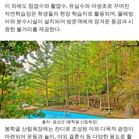
이 외에도 침엽수와 활엽수, 유실수와 야생초로 꾸며진
자연학습장은 학생들의 현장 학습지로 활용되며, 물레방
아와 분수시설이 설치되어 방문객에게 정겨운 풍경과 시
원한 볼거리를 제공한다.
출처 : 음성군 (봉학골 산림욕장)
봉학골 산림욕장에는 잔디로 조성된 야외 다목적 광장이
마련되어 운동과 놀이, 야외 결혼식 등 다양한 용도로 활