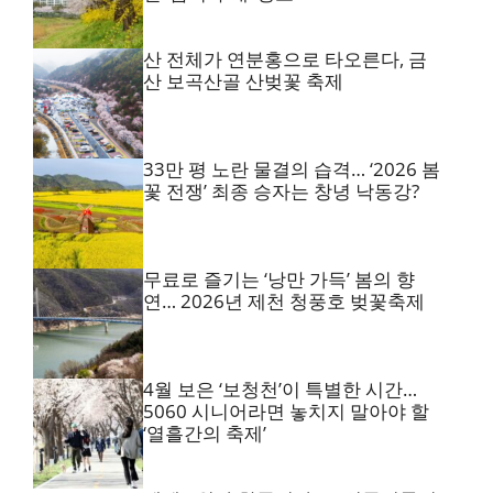
산 전체가 연분홍으로 타오른다, 금
산 보곡산골 산벚꽃 축제
33만 평 노란 물결의 습격… ‘2026 봄
꽃 전쟁’ 최종 승자는 창녕 낙동강?
무료로 즐기는 ‘낭만 가득’ 봄의 향
연… 2026년 제천 청풍호 벚꽃축제
4월 보은 ‘보청천’이 특별한 시간…
5060 시니어라면 놓치지 말아야 할
‘열흘간의 축제’