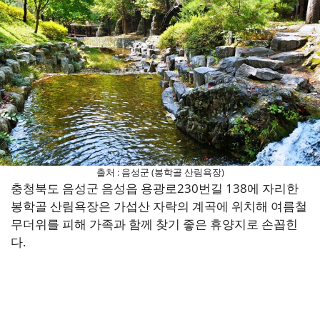
출처 : 음성군 (봉학골 산림욕장)
충청북도 음성군 음성읍 용광로230번길 138에 자리한
봉학골 산림욕장은 가섭산 자락의 계곡에 위치해 여름철
무더위를 피해 가족과 함께 찾기 좋은 휴양지로 손꼽힌
다.