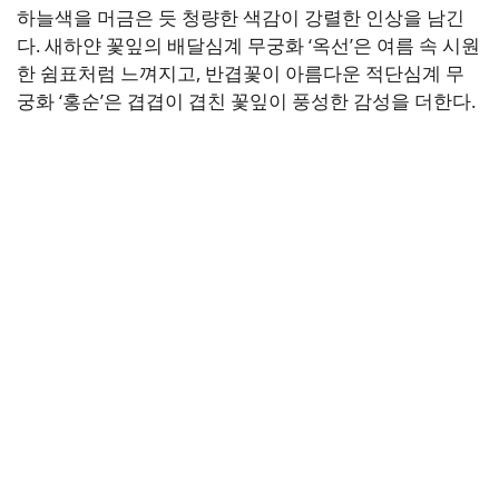
하늘색을 머금은 듯 청량한 색감이 강렬한 인상을 남긴
다. 새하얀 꽃잎의 배달심계 무궁화 ‘옥선’은 여름 속 시원
한 쉼표처럼 느껴지고, 반겹꽃이 아름다운 적단심계 무
궁화 ‘홍순’은 겹겹이 겹친 꽃잎이 풍성한 감성을 더한다.