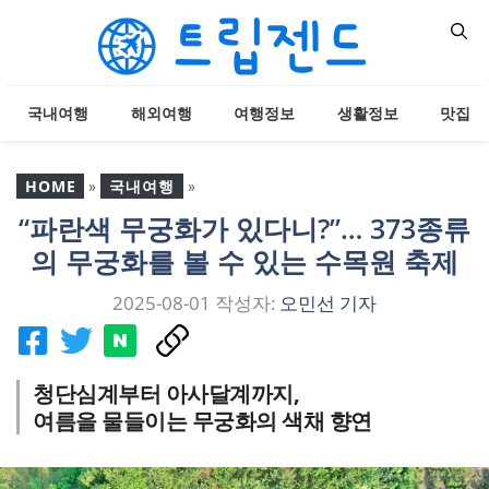
컨
텐
츠
로
국내여행
해외여행
여행정보
생활정보
맛집
건
너
뛰
HOME
»
국내여행
»
기
“파란색 무궁화가 있다니?”… 373종류
“파란색 무궁화가 있다
의 무궁화를 볼 수 있는 수목원 축제
니?”… 373종류의 무궁화
를 볼 수 있는 수목원 축제
2025-08-01
작성자:
오민선 기자
청단심계부터 아사달계까지,
여름을 물들이는 무궁화의 색채 향연