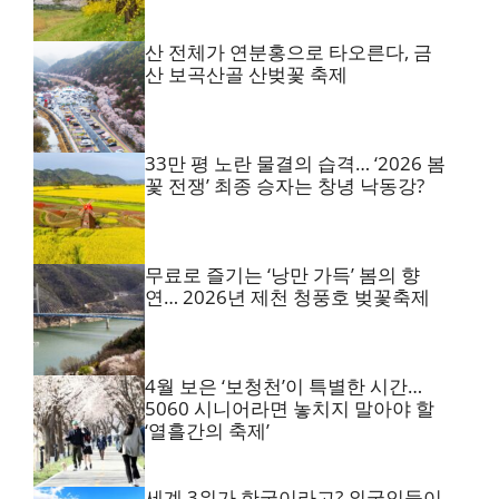
산 전체가 연분홍으로 타오른다, 금
산 보곡산골 산벚꽃 축제
33만 평 노란 물결의 습격… ‘2026 봄
꽃 전쟁’ 최종 승자는 창녕 낙동강?
무료로 즐기는 ‘낭만 가득’ 봄의 향
연… 2026년 제천 청풍호 벚꽃축제
4월 보은 ‘보청천’이 특별한 시간…
5060 시니어라면 놓치지 말아야 할
‘열흘간의 축제’
세계 3위가 한국이라고? 외국인들이