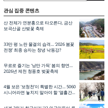
관심 집중 콘텐츠
산 전체가 연분홍으로 타오른다, 금산
보곡산골 산벚꽃 축제
33만 평 노란 물결의 습격… ‘2026 봄꽃
전쟁’ 최종 승자는 창녕 낙동강?
무료로 즐기는 ‘낭만 가득’ 봄의 향연…
2026년 제천 청풍호 벚꽃축제
4월 보은 ‘보청천’이 특별한 시간… 5060
시니어라면 놓치지 말아야 할 ‘열흘간의
축제’
세계 3위가 한국이라고? 외국인들이 루