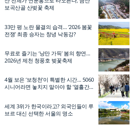
산 전체가 연분홍으로 타오른다, 금산
보곡산골 산벚꽃 축제
33만 평 노란 물결의 습격… ‘2026 봄꽃
전쟁’ 최종 승자는 창녕 낙동강?
무료로 즐기는 ‘낭만 가득’ 봄의 향연…
2026년 제천 청풍호 벚꽃축제
4월 보은 ‘보청천’이 특별한 시간… 5060
시니어라면 놓치지 말아야 할 ‘열흘간의
축제’
세계 3위가 한국이라고? 외국인들이 루
브르 대신 선택한 서울의 명소