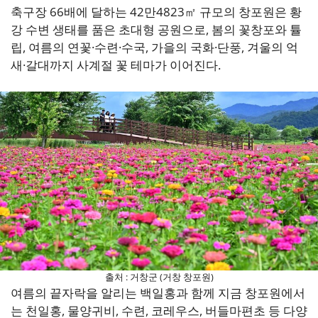
축구장 66배에 달하는 42만4823㎡ 규모의 창포원은 황
강 수변 생태를 품은 초대형 공원으로, 봄의 꽃창포와 튤
립, 여름의 연꽃·수련·수국, 가을의 국화·단풍, 겨울의 억
새·갈대까지 사계절 꽃 테마가 이어진다.
출처 : 거창군 (거창 창포원)
여름의 끝자락을 알리는 백일홍과 함께 지금 창포원에서
는 천일홍, 물양귀비, 수련, 코레우스, 버들마편초 등 다양