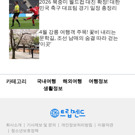
2026 북중미 월드컵 대진 확정! 대한
민국 축구 대표팀 경기 일정 총정리
4월 강릉 여행객 주목! 꽃비 내리는
문학길, 조선 남매의 숨결 따라 걷는
‘이곳’
카테고리
국내여행
해외여행
여행정보
생활정보
회사소개
기사제보 및 문의
개인정보처리방침
이용약관
청소년보호정책