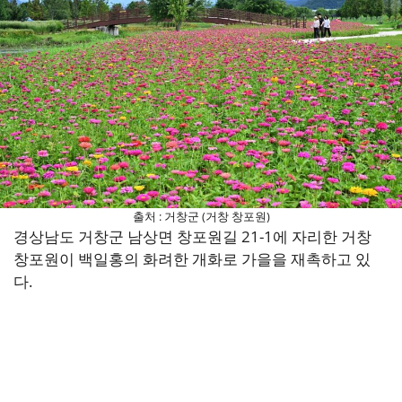
출처 : 거창군 (거창 창포원)
경상남도 거창군 남상면 창포원길 21-1에 자리한 거창
창포원이 백일홍의 화려한 개화로 가을을 재촉하고 있
다.