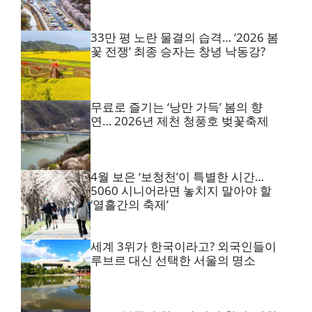
33만 평 노란 물결의 습격… ‘2026 봄
꽃 전쟁’ 최종 승자는 창녕 낙동강?
무료로 즐기는 ‘낭만 가득’ 봄의 향
연… 2026년 제천 청풍호 벚꽃축제
4월 보은 ‘보청천’이 특별한 시간…
5060 시니어라면 놓치지 말아야 할
‘열흘간의 축제’
세계 3위가 한국이라고? 외국인들이
루브르 대신 선택한 서울의 명소