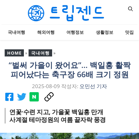
컨
텐
츠
로
국내여행
해외여행
여행정보
생활정보
맛집
건
너
뛰
HOME
»
국내여행
»
기
“벌써 가을이 왔어요”… 백일홍 활짝
“벌써 가을이 왔어요”… 백
피어났다는 축구장 66배 크기 정원
일홍 활짝 피어났다는 축
구장 66배 크기 정원
2025-08-09
작성자:
오민선 기자
연꽃·수련 지고, 가을꽃 백일홍 만개
사계절 테마정원의 여름 끝자락 풍경