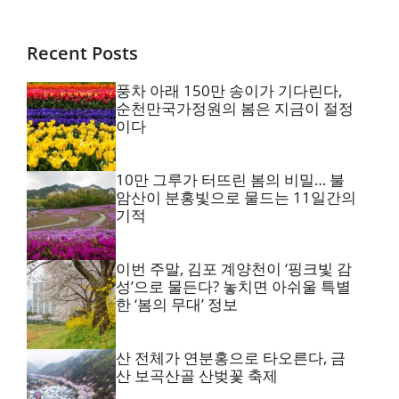
Recent Posts
풍차 아래 150만 송이가 기다린다,
순천만국가정원의 봄은 지금이 절정
이다
10만 그루가 터뜨린 봄의 비밀… 불
암산이 분홍빛으로 물드는 11일간의
기적
이번 주말, 김포 계양천이 ‘핑크빛 감
성’으로 물든다? 놓치면 아쉬울 특별
한 ‘봄의 무대’ 정보
산 전체가 연분홍으로 타오른다, 금
산 보곡산골 산벚꽃 축제