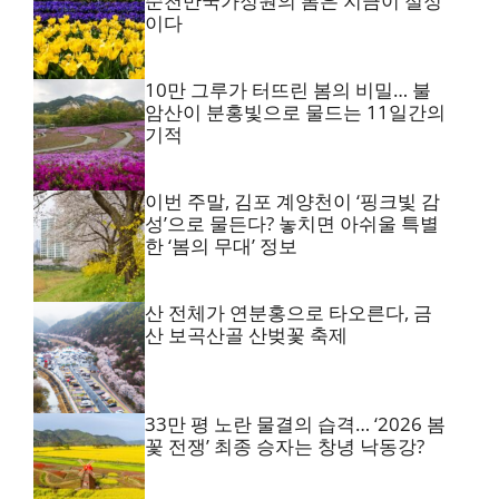
순천만국가정원의 봄은 지금이 절정
이다
10만 그루가 터뜨린 봄의 비밀… 불
암산이 분홍빛으로 물드는 11일간의
기적
이번 주말, 김포 계양천이 ‘핑크빛 감
성’으로 물든다? 놓치면 아쉬울 특별
한 ‘봄의 무대’ 정보
산 전체가 연분홍으로 타오른다, 금
산 보곡산골 산벚꽃 축제
33만 평 노란 물결의 습격… ‘2026 봄
꽃 전쟁’ 최종 승자는 창녕 낙동강?