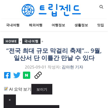
컨
텐
츠
로
국내여행
해외여행
여행정보
생활정보
맛집
건
너
뛰
HOME
»
국내여행
»
기
“전국 최대 규모 막걸리 축제”… 9월,
“전국 최대 규모 막걸리 축
일산서 단 이틀간 만날 수 있다
제”… 9월, 일산서 단 이틀
간 만날 수 있다
2025-09-01
작성자:
김아현 기자
AI 요약 보기
보이기
×