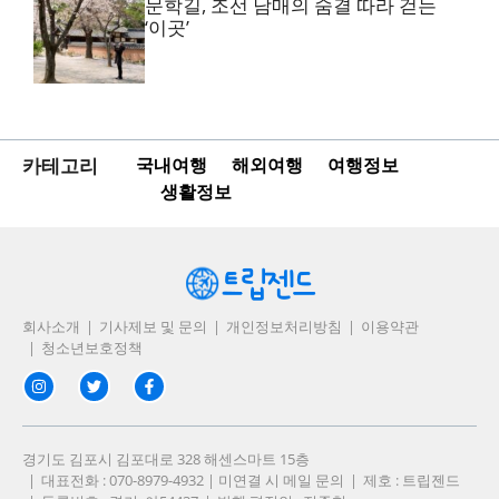
문학길, 조선 남매의 숨결 따라 걷는
‘이곳’
카테고리
국내여행
해외여행
여행정보
생활정보
회사소개
기사제보 및 문의
개인정보처리방침
이용약관
청소년보호정책
경기도 김포시 김포대로 328 해센스마트 15층
대표전화 : 070-8979-4932 | 미연결 시 메일 문의
제호 : 트립젠드