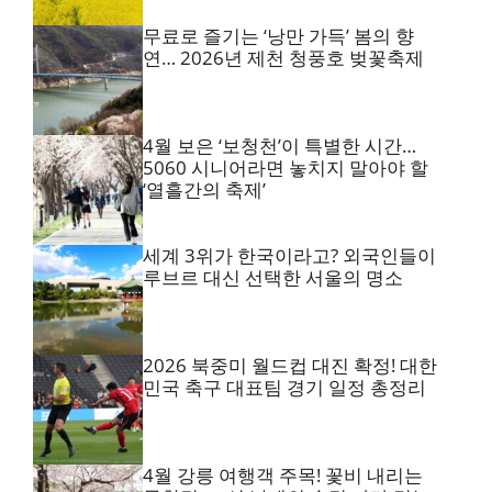
무료로 즐기는 ‘낭만 가득’ 봄의 향
연… 2026년 제천 청풍호 벚꽃축제
4월 보은 ‘보청천’이 특별한 시간…
5060 시니어라면 놓치지 말아야 할
‘열흘간의 축제’
세계 3위가 한국이라고? 외국인들이
루브르 대신 선택한 서울의 명소
2026 북중미 월드컵 대진 확정! 대한
민국 축구 대표팀 경기 일정 총정리
4월 강릉 여행객 주목! 꽃비 내리는