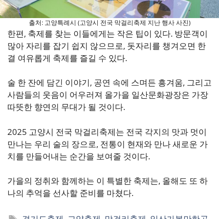
출처: 고양특례시 (고양시 전국 막걸리축제 지난 행사 사진)
한편, 축제를 찾는 이들에게는 작은 팁이 있다. 방문객이
많아 자리를 잡기 쉽지 않으므로, 돗자리를 챙겨오면 한
결 여유롭게 축제를 즐길 수 있다.
술 한 잔에 담긴 이야기, 공연 속에 스며든 흥겨움, 그리고
사람들의 웃음이 어우러져 올가을 일산문화광장은 가장
따뜻한 향연의 무대가 될 것이다.
2025 고양시 전국 막걸리축제는 전국 각지의 맛과 멋이
만나는 우리 술의 장으로, 전통이 현재와 만나 새로운 가
치를 만들어내는 순간을 보여줄 것이다.
가을의 정취와 함께하는 이 특별한 축제는, 올해도 또 하
나의 추억을 선사할 준비를 마쳤다.
태
경기도축제
,
고양축제
,
막걸리축제
,
일산가볼만한곳
,