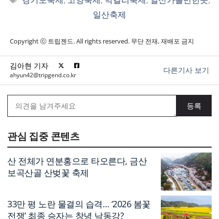
그
일산축제
Copyright ⓒ 트립젠드. All rights reserved. 무단 전재, 재배포 금지
김아현 기자
다른기사 보기
ahyun42@tripgend.co.kr
관심 집중 콘텐츠
산 전체가 연분홍으로 타오른다, 금산
보곡산골 산벚꽃 축제
33만 평 노란 물결의 습격… ‘2026 봄꽃
전쟁’ 최종 승자는 창녕 낙동강?