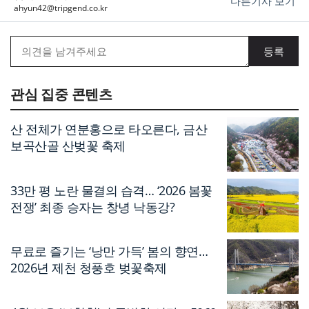
다른기사 보기
ahyun42@tripgend.co.kr
관심 집중 콘텐츠
산 전체가 연분홍으로 타오른다, 금산
보곡산골 산벚꽃 축제
33만 평 노란 물결의 습격… ‘2026 봄꽃
전쟁’ 최종 승자는 창녕 낙동강?
무료로 즐기는 ‘낭만 가득’ 봄의 향연…
2026년 제천 청풍호 벚꽃축제