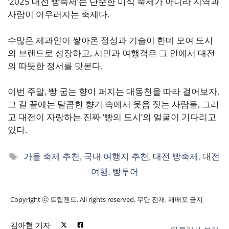
‘2025 대전 빵축제’는 단순한 미식 축제가 아니라 지역과
사람이 어우러지는 축제다.
수많은 제과인이 쌓아온 정성과 기술이 한데 모여 도시
의 브랜드로 성장하고, 시민과 여행객은 그 안에서 대전
의 따뜻한 정서를 맛본다.
이번 주말, 빵 굽는 향이 퍼지는 대동천을 따라 걸어보자.
그 길 끝에는 달콤한 향기 속에서 웃음 짓는 사람들, 그리
고 대전이 자랑하는 진짜 ‘빵의 도시’의 얼굴이 기다리고
있다.
태
가을 축제 추천
,
국내 여행지 추천
,
대전 빵축제
,
대전
그
여행
,
빵투어
Copyright ⓒ 트립젠드. All rights reserved. 무단 전재, 재배포 금지
김아현 기자