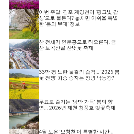
이번 주말, 김포 계양천이 ‘핑크빛 감
성’으로 물든다? 놓치면 아쉬울 특별
한 ‘봄의 무대’ 정보
산 전체가 연분홍으로 타오른다, 금
산 보곡산골 산벚꽃 축제
33만 평 노란 물결의 습격… ‘2026 봄
꽃 전쟁’ 최종 승자는 창녕 낙동강?
무료로 즐기는 ‘낭만 가득’ 봄의 향
연… 2026년 제천 청풍호 벚꽃축제
4월 보은 ‘보청천’이 특별한 시간…