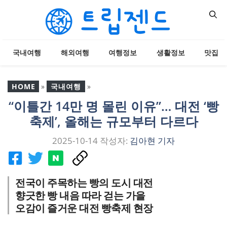
컨
텐
츠
로
국내여행
해외여행
여행정보
생활정보
맛집
건
너
뛰
HOME
»
국내여행
»
기
“이틀간 14만 명 몰린 이유”… 대전 ‘빵
“이틀간 14만 명 몰린 이
축제’, 올해는 규모부터 다르다
유”… 대전 ‘빵축제’, 올해는
규모부터 다르다
2025-10-14
작성자:
김아현 기자
전국이 주목하는 빵의 도시 대전
향긋한 빵 내음 따라 걷는 가을
오감이 즐거운 대전 빵축제 현장