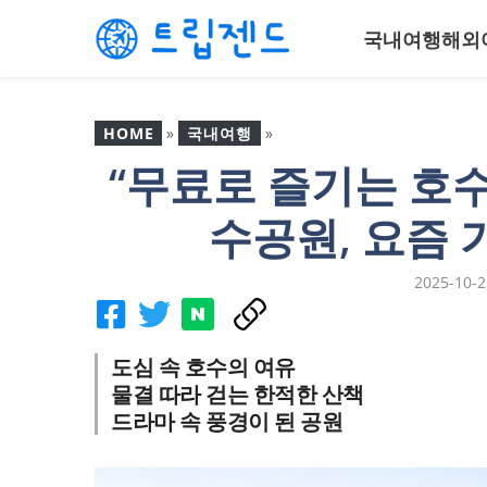
컨
국내여행
해외
텐
츠
로
건
HOME
»
국내여행
»
너
“무료로 즐기는 호수
뛰
“무료로 즐기는 호수 뷰 명
기
소”… 인천 청라호수공원,
수공원, 요즘 
요즘 가장 핫한 산책 코스
2025-10-2
도심 속 호수의 여유
물결 따라 걷는 한적한 산책
드라마 속 풍경이 된 공원