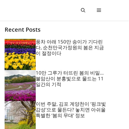
Recent Posts
풍차 아래 150만 송이가 기다린
다, 순천만국가정원의 봄은 지금
이 절정이다
10만 그루가 터뜨린 봄의 비밀…
불암산이 분홍빛으로 물드는 11
일간의 기적
이번 주말, 김포 계양천이 ‘핑크빛
감성’으로 물든다? 놓치면 아쉬울
특별한 ‘봄의 무대’ 정보