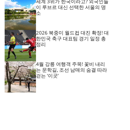
세계 3위가 한국이라고? 외국인들
이 루브르 대신 선택한 서울의 명
소
2026 북중미 월드컵 대진 확정! 대
한민국 축구 대표팀 경기 일정 총
정리
4월 강릉 여행객 주목! 꽃비 내리
는 문학길, 조선 남매의 숨결 따라
걷는 ‘이곳’