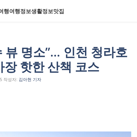
여행
여행정보
생활정보
맛집
 뷰 명소”… 인천 청라호
가장 핫한 산책 코스
5
작성자:
김아현 기자