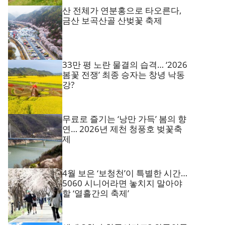
산 전체가 연분홍으로 타오른다,
금산 보곡산골 산벚꽃 축제
33만 평 노란 물결의 습격… ‘2026
봄꽃 전쟁’ 최종 승자는 창녕 낙동
강?
무료로 즐기는 ‘낭만 가득’ 봄의 향
연… 2026년 제천 청풍호 벚꽃축
제
4월 보은 ‘보청천’이 특별한 시간…
5060 시니어라면 놓치지 말아야
할 ‘열흘간의 축제’