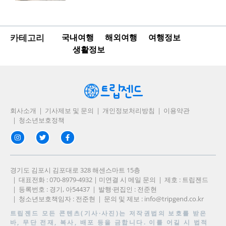
카테고리
국내여행
해외여행
여행정보
생활정보
회사소개
기사제보 및 문의
개인정보처리방침
이용약관
청소년보호정책
경기도 김포시 김포대로 328 해센스마트 15층
대표전화 : 070-8979-4932 | 미연결 시 메일 문의
제호 : 트립젠드
등록번호 : 경기, 아54437
발행·편집인 : 전준현
청소년보호책임자 : 전준현
문의 및 제보 :
info@tripgend.co.kr
트립젠드
모든 콘텐츠(기사·사진)는 저작권법의 보호를 받은
바, 무단 전재, 복사, 배포 등을 금합니다. 이를 어길 시 법적