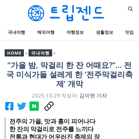
컨
텐
츠
로
국내여행
해외여행
여행정보
생활정보
맛집
건
너
뛰
HOME
»
국내여행
»
기
“가을 밤, 막걸리 한 잔 어때요?”… 전
“가을 밤, 막걸리 한 잔 어
국 미식가들 설레게 한 ‘전주막걸리축
때요?”… 전국 미식가들 설
레게 한 ‘전주막걸리축제’
제’ 개막
개막
2025-10-29
작성자:
김아현 기자
전주의 가을, 맛과 흥이 피어나다
한 잔의 막걸리로 전주를 느끼다
전통과 현대가 어우러진 축제의 장