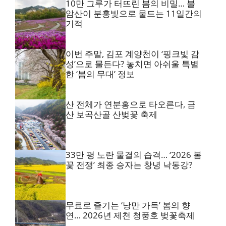
10만 그루가 터뜨린 봄의 비밀… 불
암산이 분홍빛으로 물드는 11일간의
기적
이번 주말, 김포 계양천이 ‘핑크빛 감
성’으로 물든다? 놓치면 아쉬울 특별
한 ‘봄의 무대’ 정보
산 전체가 연분홍으로 타오른다, 금
산 보곡산골 산벚꽃 축제
33만 평 노란 물결의 습격… ‘2026 봄
꽃 전쟁’ 최종 승자는 창녕 낙동강?
무료로 즐기는 ‘낭만 가득’ 봄의 향
연… 2026년 제천 청풍호 벚꽃축제