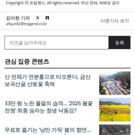
Copyright ⓒ 트립젠드. All rights reserved. 무단 전재, 재배포 금지
김아현 기자
다른기사 보기
ahyun42@tripgend.co.kr
관심 집중 콘텐츠
산 전체가 연분홍으로 타오른다, 금산
보곡산골 산벚꽃 축제
33만 평 노란 물결의 습격… ‘2026 봄꽃
전쟁’ 최종 승자는 창녕 낙동강?
무료로 즐기는 ‘낭만 가득’ 봄의 향연…