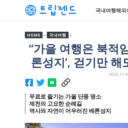
컨
국내여행
해외
텐
츠
로
건
HOME
»
국내여행
»
너
“가을 여행은 북적임
뛰
“가을 여행은 북적임보다
기
평온함”… 제천 ‘배론성지’,
론성지’, 걷기만 
걷기만 해도 힐링되는 단
풍 여행지
2025-11-0
무료로 즐기는 가을 단풍 명소
제천의 고요한 순례길
역사와 자연이 어우러진 배론성지