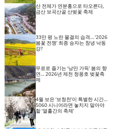
산 전체가 연분홍으로 타오른다,
금산 보곡산골 산벚꽃 축제
33만 평 노란 물결의 습격… ‘2026
봄꽃 전쟁’ 최종 승자는 창녕 낙동
강?
무료로 즐기는 ‘낭만 가득’ 봄의 향
연… 2026년 제천 청풍호 벚꽃축
제
4월 보은 ‘보청천’이 특별한 시간…
5060 시니어라면 놓치지 말아야
할 ‘열흘간의 축제’