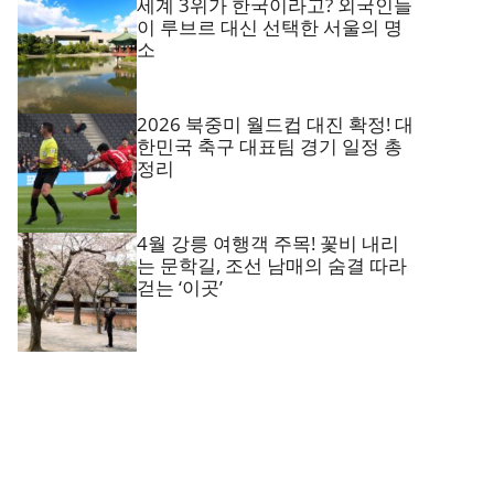
세계 3위가 한국이라고? 외국인들
이 루브르 대신 선택한 서울의 명
소
2026 북중미 월드컵 대진 확정! 대
한민국 축구 대표팀 경기 일정 총
정리
4월 강릉 여행객 주목! 꽃비 내리
는 문학길, 조선 남매의 숨결 따라
걷는 ‘이곳’