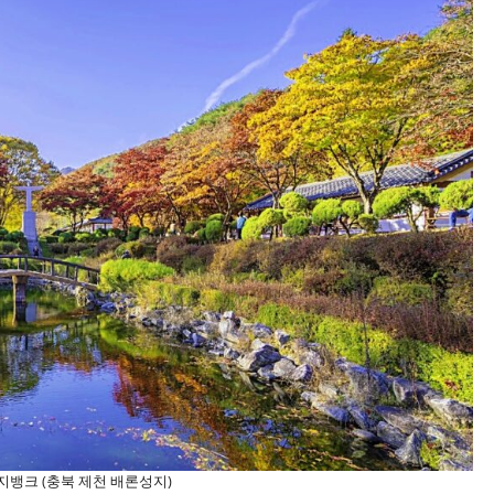
지뱅크 (충북 제천 배론성지)