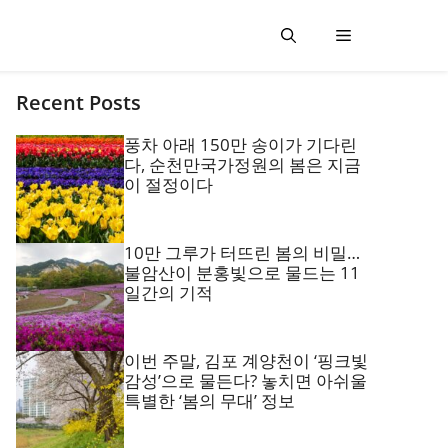
Recent Posts
풍차 아래 150만 송이가 기다린
다, 순천만국가정원의 봄은 지금
이 절정이다
10만 그루가 터뜨린 봄의 비밀…
불암산이 분홍빛으로 물드는 11
일간의 기적
이번 주말, 김포 계양천이 ‘핑크빛
감성’으로 물든다? 놓치면 아쉬울
특별한 ‘봄의 무대’ 정보