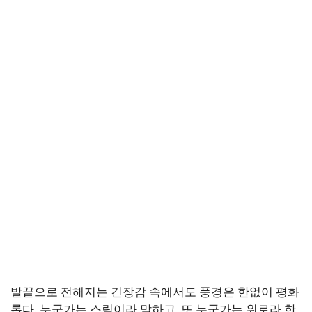
발끝으로 전해지는 긴장감 속에서도 풍경은 한없이 평화
롭다. 누군가는 스릴이라 말하고, 또 누군가는 위로라 한