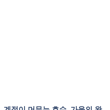
계절이 머무는 호수, 가을의 완