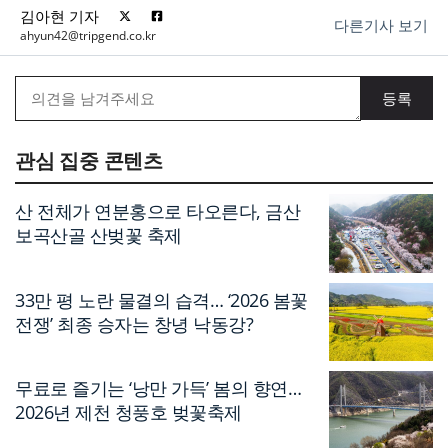
김아현 기자
다른기사 보기
ahyun42@tripgend.co.kr
관심 집중 콘텐츠
산 전체가 연분홍으로 타오른다, 금산
보곡산골 산벚꽃 축제
33만 평 노란 물결의 습격… ‘2026 봄꽃
전쟁’ 최종 승자는 창녕 낙동강?
무료로 즐기는 ‘낭만 가득’ 봄의 향연…
2026년 제천 청풍호 벚꽃축제