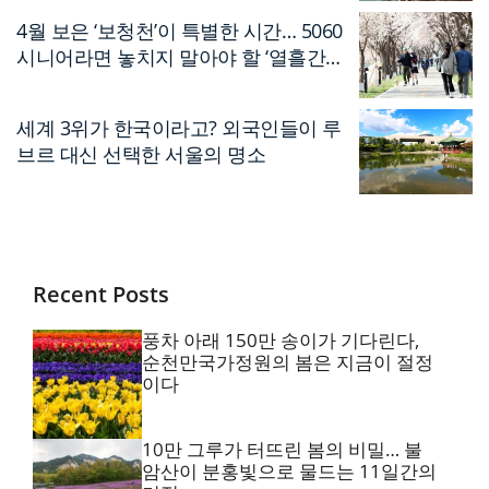
4월 보은 ‘보청천’이 특별한 시간… 5060
시니어라면 놓치지 말아야 할 ‘열흘간의
축제’
세계 3위가 한국이라고? 외국인들이 루
브르 대신 선택한 서울의 명소
Recent Posts
풍차 아래 150만 송이가 기다린다,
순천만국가정원의 봄은 지금이 절정
이다
10만 그루가 터뜨린 봄의 비밀… 불
암산이 분홍빛으로 물드는 11일간의