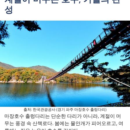
성
출처: 한국관광공사 (경기 파주 마장호수 출렁다리)
마장호수 출렁다리는 단순한 다리가 아니라, 계절이 머
무는 풍경 속 산책로다. 봄에는 물안개가 피어오르고, 여