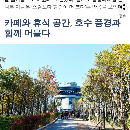
너본 이들은 ‘스릴보다 힐링이 더 크다’는 반응을 보인다.
공유
카페와 휴식 공간, 호수 풍경과
함께 머물다