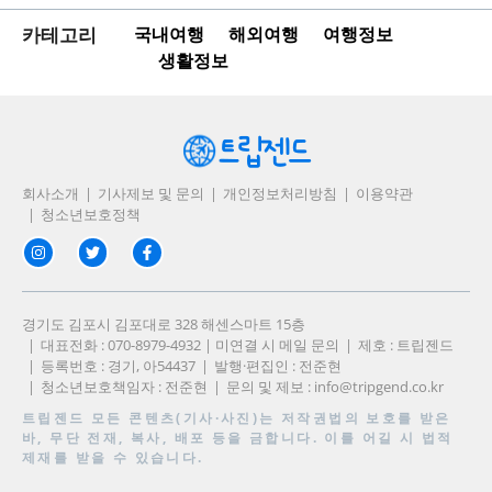
카테고리
국내여행
해외여행
여행정보
생활정보
회사소개
기사제보 및 문의
개인정보처리방침
이용약관
청소년보호정책
경기도 김포시 김포대로 328 해센스마트 15층
대표전화 : 070-8979-4932 | 미연결 시 메일 문의
제호 : 트립젠드
등록번호 : 경기, 아54437
발행·편집인 : 전준현
청소년보호책임자 : 전준현
문의 및 제보 :
info@tripgend.co.kr
트립젠드
모든 콘텐츠(기사·사진)는 저작권법의 보호를 받은
바, 무단 전재, 복사, 배포 등을 금합니다. 이를 어길 시 법적
제재를 받을 수 있습니다.