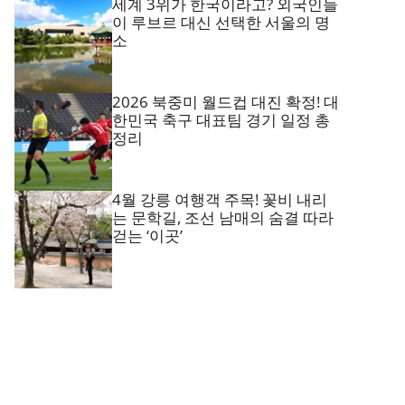
세계 3위가 한국이라고? 외국인들
이 루브르 대신 선택한 서울의 명
소
2026 북중미 월드컵 대진 확정! 대
한민국 축구 대표팀 경기 일정 총
정리
4월 강릉 여행객 주목! 꽃비 내리
는 문학길, 조선 남매의 숨결 따라
걷는 ‘이곳’