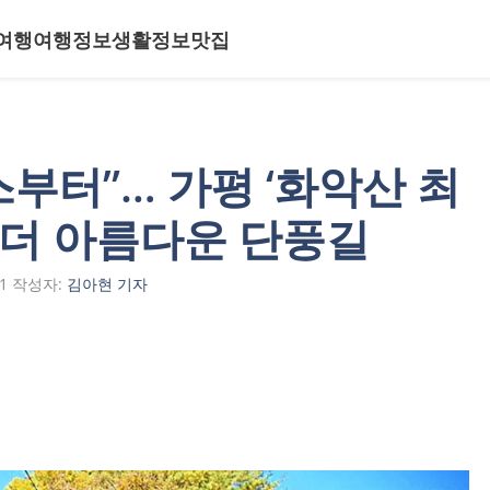
여행
여행정보
생활정보
맛집
스부터”… 가평 ‘화악산 최
 더 아름다운 단풍길
1
작성자:
김아현 기자