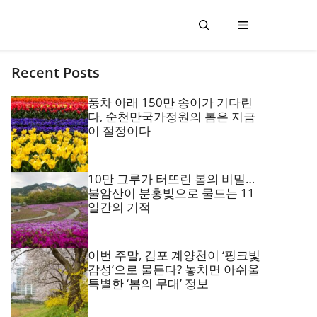
Recent Posts
풍차 아래 150만 송이가 기다린
다, 순천만국가정원의 봄은 지금
이 절정이다
10만 그루가 터뜨린 봄의 비밀…
불암산이 분홍빛으로 물드는 11
일간의 기적
이번 주말, 김포 계양천이 ‘핑크빛
감성’으로 물든다? 놓치면 아쉬울
특별한 ‘봄의 무대’ 정보