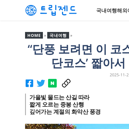
컨
국내여행
해외
텐
츠
로
건
HOME
»
국내여행
»
너
“단풍 보려면 이 코
뛰
“단풍 보려면 이 코스부
기
터”… 가평 ‘화악산 최단코
단코스’ 짧아서
스’ 짧아서 더 아름다운 단
풍길
2025-11-2
가을빛 물드는 산길 따라
짧게 오르는 중봉 산행
깊어가는 계절의 화악산 풍경