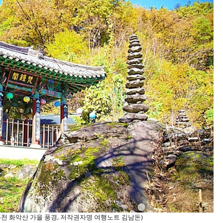
화천 화악산 가을 풍경, 저작권자명 여행노트 김남돈)