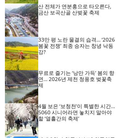
산 전체가 연분홍으로 타오른다,
금산 보곡산골 산벚꽃 축제
33만 평 노란 물결의 습격… ‘2026
봄꽃 전쟁’ 최종 승자는 창녕 낙동
강?
무료로 즐기는 ‘낭만 가득’ 봄의 향
연… 2026년 제천 청풍호 벚꽃축
제
4월 보은 ‘보청천’이 특별한 시간…
5060 시니어라면 놓치지 말아야
할 ‘열흘간의 축제’