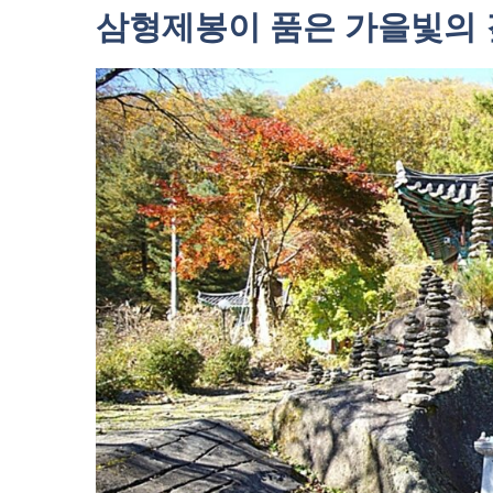
삼형제봉이 품은 가을빛의