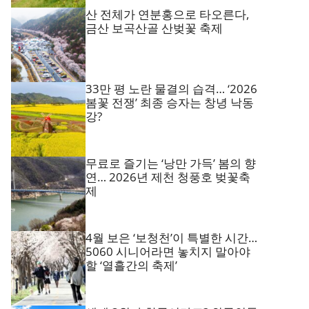
산 전체가 연분홍으로 타오른다,
금산 보곡산골 산벚꽃 축제
33만 평 노란 물결의 습격… ‘2026
봄꽃 전쟁’ 최종 승자는 창녕 낙동
강?
무료로 즐기는 ‘낭만 가득’ 봄의 향
연… 2026년 제천 청풍호 벚꽃축
제
4월 보은 ‘보청천’이 특별한 시간…
5060 시니어라면 놓치지 말아야
할 ‘열흘간의 축제’