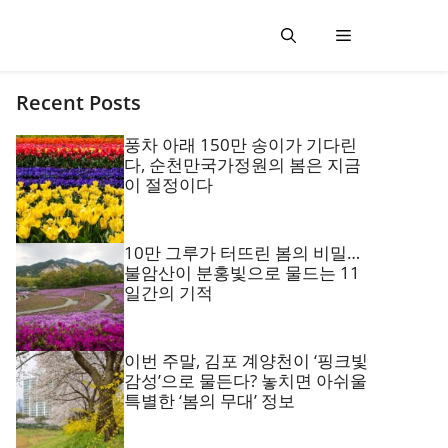
Recent Posts
풍차 아래 150만 송이가 기다린
다, 순천만국가정원의 봄은 지금
이 절정이다
10만 그루가 터뜨린 봄의 비밀…
불암산이 분홍빛으로 물드는 11
일간의 기적
이번 주말, 김포 계양천이 ‘핑크빛
감성’으로 물든다? 놓치면 아쉬울
특별한 ‘봄의 무대’ 정보