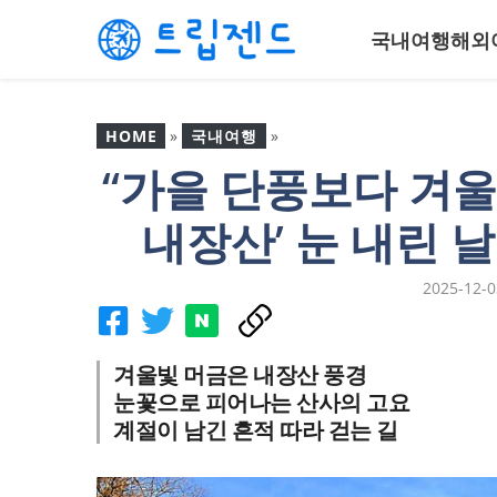
컨
국내여행
해외
텐
츠
로
건
HOME
»
국내여행
»
너
“가을 단풍보다 겨울
뛰
“가을 단풍보다 겨울 설경
기
이 진짜다?”… ‘정읍 내장산’
내장산’ 눈 내린 
눈 내린 날 완전히 달라지
는 명소
2025-12-0
겨울빛 머금은 내장산 풍경
눈꽃으로 피어나는 산사의 고요
계절이 남긴 흔적 따라 걷는 길