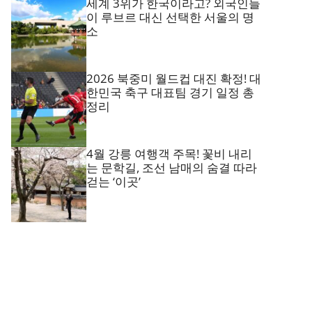
세계 3위가 한국이라고? 외국인들
이 루브르 대신 선택한 서울의 명
소
2026 북중미 월드컵 대진 확정! 대
한민국 축구 대표팀 경기 일정 총
정리
4월 강릉 여행객 주목! 꽃비 내리
는 문학길, 조선 남매의 숨결 따라
걷는 ‘이곳’