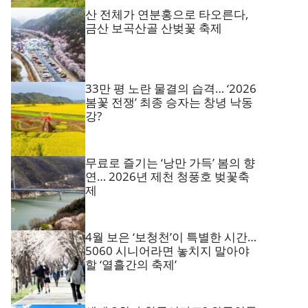
산 전체가 연분홍으로 타오른다,
금산 보곡산골 산벚꽃 축제
33만 평 노란 물결의 습격… ‘2026
봄꽃 전쟁’ 최종 승자는 창녕 낙동
강?
무료로 즐기는 ‘낭만 가득’ 봄의 향
연… 2026년 제천 청풍호 벚꽃축
제
4월 보은 ‘보청천’이 특별한 시간…
5060 시니어라면 놓치지 말아야
할 ‘열흘간의 축제’