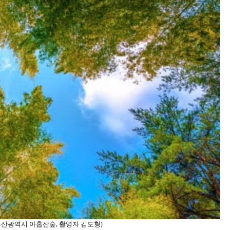
부산광역시 아홉산숲, 촬영자 김도형)