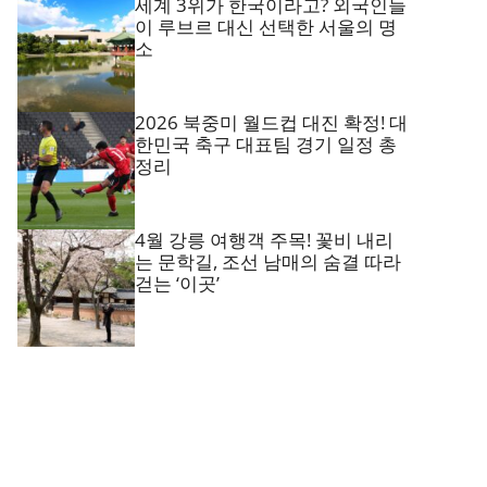
세계 3위가 한국이라고? 외국인들
이 루브르 대신 선택한 서울의 명
소
2026 북중미 월드컵 대진 확정! 대
한민국 축구 대표팀 경기 일정 총
정리
4월 강릉 여행객 주목! 꽃비 내리
는 문학길, 조선 남매의 숨결 따라
걷는 ‘이곳’