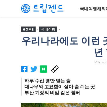
컨
국내여행
해외
텐
츠
로
건
HOME
»
국내여행
»
너
우리나라에도 이런 곳
뛰
우리나라에도 이런 곳이?
기
아무나 못 가는 400년 힐
년
링 숲
2025-0
하루 수십 명만 받는 숲
대나무와 고요함이 살아 숨 쉬는 곳
부산 기장의 비밀 같은 쉼터