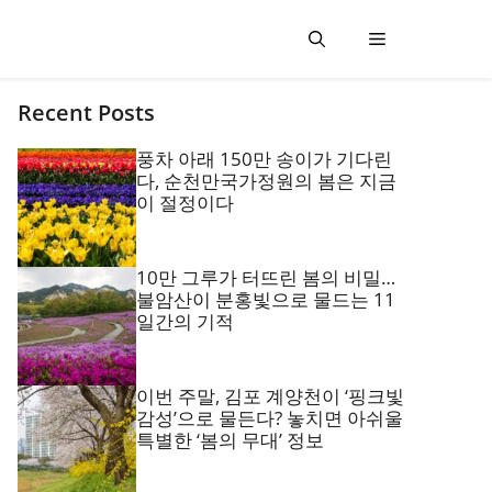
Recent Posts
풍차 아래 150만 송이가 기다린
다, 순천만국가정원의 봄은 지금
이 절정이다
10만 그루가 터뜨린 봄의 비밀…
불암산이 분홍빛으로 물드는 11
일간의 기적
이번 주말, 김포 계양천이 ‘핑크빛
감성’으로 물든다? 놓치면 아쉬울
특별한 ‘봄의 무대’ 정보