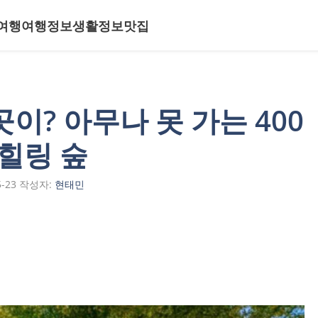
여행
여행정보
생활정보
맛집
이? 아무나 못 가는 400
 힐링 숲
5-23
작성자:
현태민