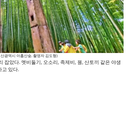
부산광역시 아홉산숲, 촬영자 김도형)
 잡았다. 멧비둘기, 오소리, 족제비, 꿩, 산토끼 같은 야생
고 있다.