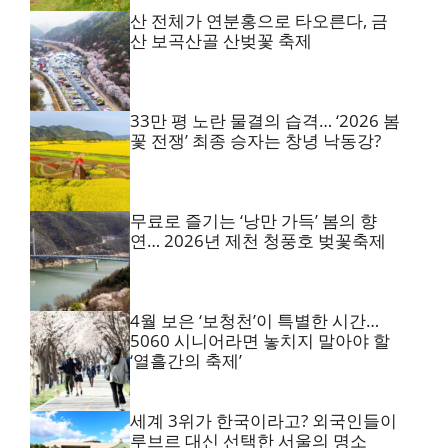
산 전체가 연분홍으로 타오른다, 금
산 보곡산골 산벚꽃 축제
33만 평 노란 물결의 습격… ‘2026 봄
꽃 전쟁’ 최종 승자는 창녕 낙동강?
무료로 즐기는 ‘낭만 가득’ 봄의 향
연… 2026년 제천 청풍호 벚꽃축제
4월 보은 ‘보청천’이 특별한 시간…
5060 시니어라면 놓치지 말아야 할
‘열흘간의 축제’
세계 3위가 한국이라고? 외국인들이
루브르 대신 선택한 서울의 명소