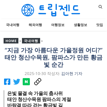
컨
텐
츠
로
국내여행
해외여행
여행정보
생활정보
맛집
건
너
뛰
HOME
»
국내여행
»
기
“지금 가장 아름다운 가을정원 어디?”
“지금 가장 아름다운 가을
태안 청산수목원, 팜파스가 만든 황금
정원 어디?” 태안 청산수목
원, 팜파스가 만든 황금빛
빛 순간
순간
2025-10-30
작성자:
김아현 기자
은빛 물결 속 가을의 춤사위
태안 청산수목원 팜파스의 계절
바람결 따라 걷는 황금빛 길