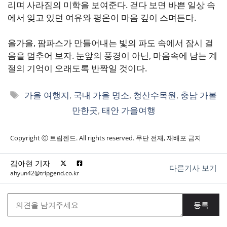
리며 사라짐의 미학을 보여준다. 걷다 보면 바쁜 일상 속
에서 잊고 있던 여유와 평온이 마음 깊이 스며든다.
올가을, 팜파스가 만들어내는 빛의 파도 속에서 잠시 걸
음을 멈추어 보자. 눈앞의 풍경이 아닌, 마음속에 남는 계
절의 기억이 오래도록 반짝일 것이다.
태
가을 여행지
,
국내 가을 명소
,
청산수목원
,
충남 가볼
그
만한곳
,
태안 가을여행
Copyright ⓒ 트립젠드. All rights reserved. 무단 전재, 재배포 금지
김아현 기자
다른기사 보기
ahyun42@tripgend.co.kr