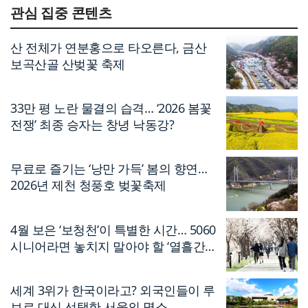
관심 집중 콘텐츠
산 전체가 연분홍으로 타오른다, 금산
보곡산골 산벚꽃 축제
33만 평 노란 물결의 습격… ‘2026 봄꽃
전쟁’ 최종 승자는 창녕 낙동강?
무료로 즐기는 ‘낭만 가득’ 봄의 향연…
2026년 제천 청풍호 벚꽃축제
4월 보은 ‘보청천’이 특별한 시간… 5060
시니어라면 놓치지 말아야 할 ‘열흘간의
축제’
세계 3위가 한국이라고? 외국인들이 루
브르 대신 선택한 서울의 명소