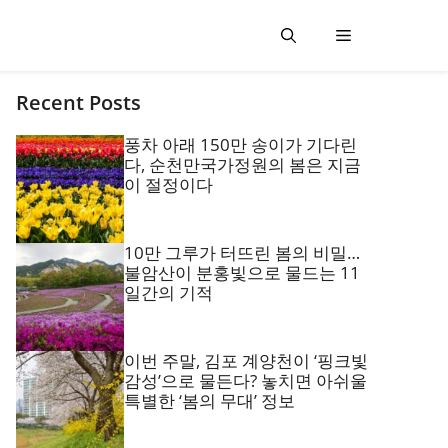
Recent Posts
풍차 아래 150만 송이가 기다린
다, 순천만국가정원의 봄은 지금
이 절정이다
10만 그루가 터뜨린 봄의 비밀…
불암산이 분홍빛으로 물드는 11
일간의 기적
이번 주말, 김포 계양천이 ‘핑크빛
감성’으로 물든다? 놓치면 아쉬울
특별한 ‘봄의 무대’ 정보