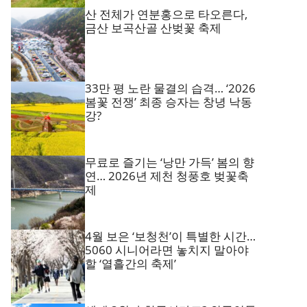
산 전체가 연분홍으로 타오른다,
금산 보곡산골 산벚꽃 축제
33만 평 노란 물결의 습격… ‘2026
봄꽃 전쟁’ 최종 승자는 창녕 낙동
강?
무료로 즐기는 ‘낭만 가득’ 봄의 향
연… 2026년 제천 청풍호 벚꽃축
제
4월 보은 ‘보청천’이 특별한 시간…
5060 시니어라면 놓치지 말아야
할 ‘열흘간의 축제’