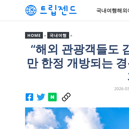
컨
국내여행
해외
텐
츠
로
건
HOME
»
국내여행
»
너
“해외 관광객들도 
뛰
“해외 관광객들도 감탄사
기
연발”… 10월까지만 한정
만 한정 개방되는 
개방되는 경복궁 국보 누
각의 압도적 자태
2026-0