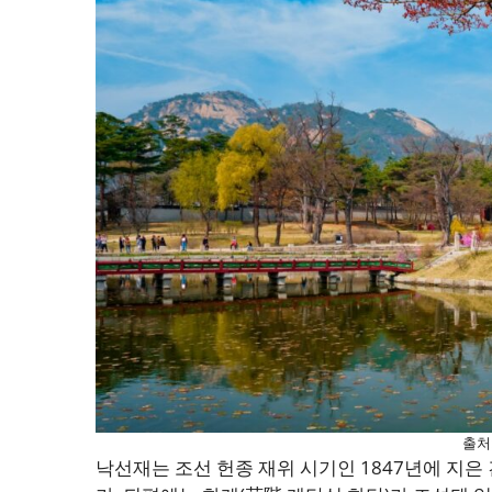
출처
낙선재는 조선 헌종 재위 시기인 1847년에 지