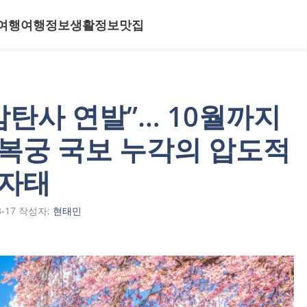
여행
여행정보
생활정보
맛집
감탄사 연발”… 10월까지
경복궁 국보 누각의 압도적
자태
3-17
작성자:
현태민