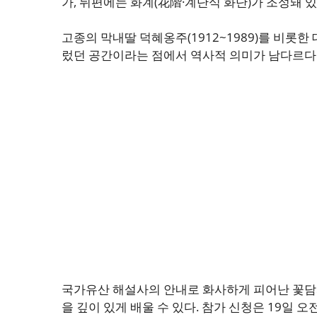
가, 뒤편에는 화계(花階·계단식 화단)가 조성돼 있
고종의 막내딸 덕혜옹주(1912~1989)를 비롯
렀던 공간이라는 점에서 역사적 의미가 남다르다
국가유산 해설사의 안내로 화사하게 피어난 꽃담
을 깊이 있게 배울 수 있다. 참가 신청은 19일 오