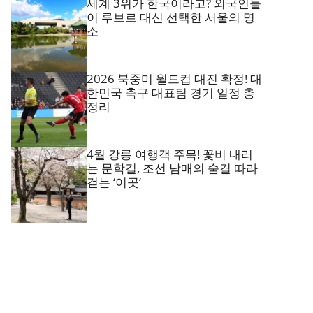
세계 3위가 한국이라고? 외국인들
이 루브르 대신 선택한 서울의 명
소
2026 북중미 월드컵 대진 확정! 대
한민국 축구 대표팀 경기 일정 총
정리
4월 강릉 여행객 주목! 꽃비 내리
는 문학길, 조선 남매의 숨결 따라
걷는 ‘이곳’