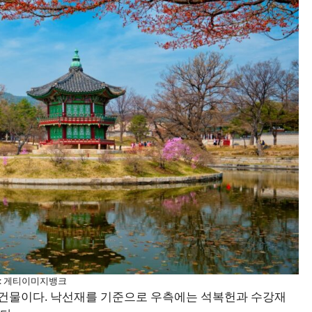
: 게티이미지뱅크
은 건물이다. 낙선재를 기준으로 우측에는 석복헌과 수강재