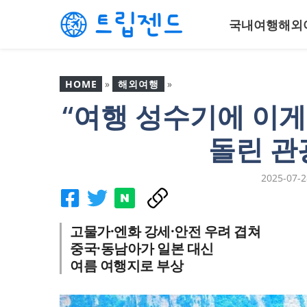
컨
국내여행
해외
텐
츠
로
건
HOME
»
해외여행
»
너
“여행 성수기에 이게
뛰
“여행 성수기에 이게 무슨
기
일?”… 일본에도 등 돌린 관
돌린 관
광객들 ‘반전’
2025-07-2
고물가·엔화 강세·안전 우려 겹쳐
중국·동남아가 일본 대신
여름 여행지로 부상