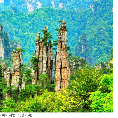
게티이미지뱅크 (장가계)