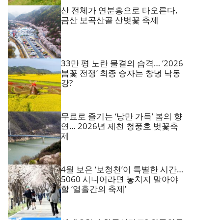
산 전체가 연분홍으로 타오른다,
금산 보곡산골 산벚꽃 축제
33만 평 노란 물결의 습격… ‘2026
봄꽃 전쟁’ 최종 승자는 창녕 낙동
강?
무료로 즐기는 ‘낭만 가득’ 봄의 향
연… 2026년 제천 청풍호 벚꽃축
제
4월 보은 ‘보청천’이 특별한 시간…
5060 시니어라면 놓치지 말아야
할 ‘열흘간의 축제’