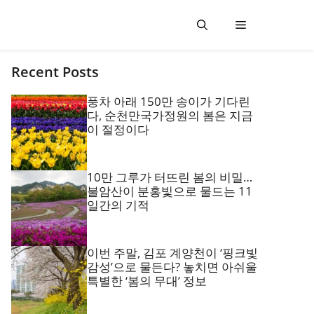
Recent Posts
풍차 아래 150만 송이가 기다린
다, 순천만국가정원의 봄은 지금
이 절정이다
10만 그루가 터뜨린 봄의 비밀…
불암산이 분홍빛으로 물드는 11
일간의 기적
이번 주말, 김포 계양천이 ‘핑크빛
감성’으로 물든다? 놓치면 아쉬울
특별한 ‘봄의 무대’ 정보