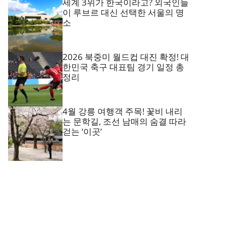
세계 3위가 한국이라고? 외국인들
이 루브르 대신 선택한 서울의 명
소
2026 북중미 월드컵 대진 확정! 대
한민국 축구 대표팀 경기 일정 총
정리
4월 강릉 여행객 주목! 꽃비 내리
는 문학길, 조선 남매의 숨결 따라
걷는 ‘이곳’