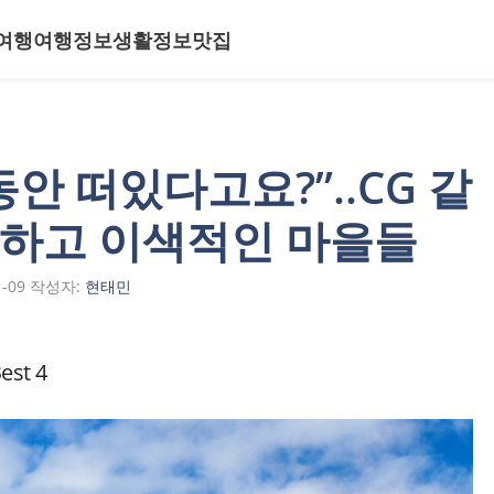
여행
여행정보
생활정보
맛집
동안 떠있다고요?”..CG 같
기하고 이색적인 마을들
1-09
작성자:
현태민
t 4