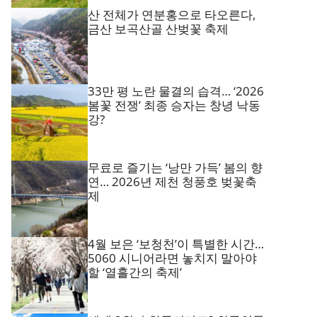
산 전체가 연분홍으로 타오른다,
금산 보곡산골 산벚꽃 축제
33만 평 노란 물결의 습격… ‘2026
봄꽃 전쟁’ 최종 승자는 창녕 낙동
강?
무료로 즐기는 ‘낭만 가득’ 봄의 향
연… 2026년 제천 청풍호 벚꽃축
제
4월 보은 ‘보청천’이 특별한 시간…
5060 시니어라면 놓치지 말아야
할 ‘열흘간의 축제’