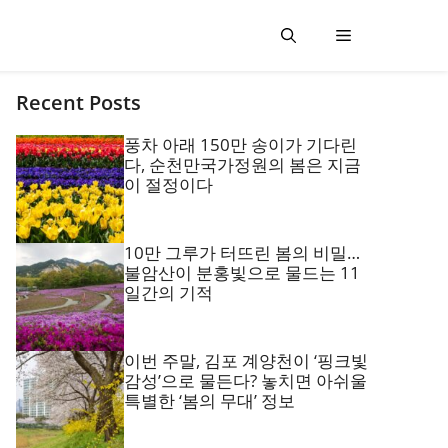
Recent Posts
풍차 아래 150만 송이가 기다린
다, 순천만국가정원의 봄은 지금
이 절정이다
10만 그루가 터뜨린 봄의 비밀…
불암산이 분홍빛으로 물드는 11
일간의 기적
이번 주말, 김포 계양천이 ‘핑크빛
감성’으로 물든다? 놓치면 아쉬울
특별한 ‘봄의 무대’ 정보