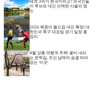
세계 3위가 한국이라고? 외국인들
이 루브르 대신 선택한 서울의 명
소
2026 북중미 월드컵 대진 확정! 대
한민국 축구 대표팀 경기 일정 총
정리
4월 강릉 여행객 주목! 꽃비 내리
는 문학길, 조선 남매의 숨결 따라
걷는 ‘이곳’