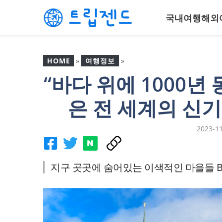
컨
국내여행
해외
텐
츠
로
건
HOME
»
여행정보
»
너
“바다 위에 1000년 
뛰
“바다 위에 1000년 동안 떠
기
있다고요?”..CG 같은 전 세
은 전 세계의 신
계의 신기하고 이색적인
마을들
2023-1
지구 곳곳에 숨어있는 이색적인 마을들 Bes