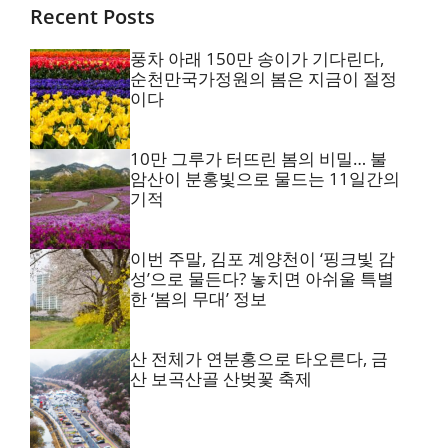
Recent Posts
풍차 아래 150만 송이가 기다린다,
순천만국가정원의 봄은 지금이 절정
이다
10만 그루가 터뜨린 봄의 비밀… 불
암산이 분홍빛으로 물드는 11일간의
기적
이번 주말, 김포 계양천이 ‘핑크빛 감
성’으로 물든다? 놓치면 아쉬울 특별
한 ‘봄의 무대’ 정보
산 전체가 연분홍으로 타오른다, 금
산 보곡산골 산벚꽃 축제