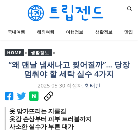
컨
텐
츠
로
국내여행
해외여행
여행정보
생활정보
맛집
건
너
뛰
HOME
»
생활정보
»
기
“왜 맨날 냄새나고 찢어질까”… 당장
“왜 맨날 냄새나고 찢어질
멈춰야 할 세탁 실수 4가지
까”… 당장 멈춰야 할 세탁
실수 4가지
2025-05-30
작성자:
현태민
옷 망가뜨리는 지름길
옷감 손상부터 피부 트러블까지
사소한 실수가 부른 대가