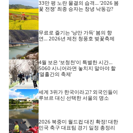
33만 평 노란 물결의 습격… ‘2026 봄
꽃 전쟁’ 최종 승자는 창녕 낙동강?
무료로 즐기는 ‘낭만 가득’ 봄의 향
연… 2026년 제천 청풍호 벚꽃축제
4월 보은 ‘보청천’이 특별한 시간…
5060 시니어라면 놓치지 말아야 할
‘열흘간의 축제’
세계 3위가 한국이라고? 외국인들이
루브르 대신 선택한 서울의 명소
2026 북중미 월드컵 대진 확정! 대한
민국 축구 대표팀 경기 일정 총정리