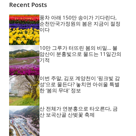
Recent Posts
풍차 아래 150만 송이가 기다린다,
순천만국가정원의 봄은 지금이 절정
이다
10만 그루가 터뜨린 봄의 비밀… 불
암산이 분홍빛으로 물드는 11일간의
기적
이번 주말, 김포 계양천이 ‘핑크빛 감
성’으로 물든다? 놓치면 아쉬울 특별
한 ‘봄의 무대’ 정보
산 전체가 연분홍으로 타오른다, 금
산 보곡산골 산벚꽃 축제