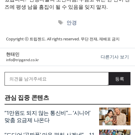
즈에 평생 남을 흠집이 될 수 있음을 잊지 말자.
태
안경
그
Copyright ⓒ 트립젠드. All rights reserved. 무단 전재, 재배포 금지
현태민
다른기사 보기
info@tripgend.co.kr
관심 집중 콘텐츠
“1만원도 되지 않는 통신비”… ‘시니어’
맞춤 요금제 나온다
“드디어 ‘공짜폰’ 마음 편히 사겠네”… 11