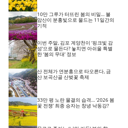
10만 그루가 터뜨린 봄의 비밀… 불
암산이 분홍빛으로 물드는 11일간의
기적
이번 주말, 김포 계양천이 ‘핑크빛 감
성’으로 물든다? 놓치면 아쉬울 특별
한 ‘봄의 무대’ 정보
산 전체가 연분홍으로 타오른다, 금
산 보곡산골 산벚꽃 축제
33만 평 노란 물결의 습격… ‘2026 봄
꽃 전쟁’ 최종 승자는 창녕 낙동강?