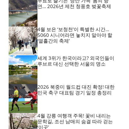
무료로 즐기는 ‘낭만 가득’ 봄의 향
연… 2026년 제천 청풍호 벚꽃축제
4월 보은 ‘보청천’이 특별한 시간…
5060 시니어라면 놓치지 말아야 할
‘열흘간의 축제’
세계 3위가 한국이라고? 외국인들이
루브르 대신 선택한 서울의 명소
2026 북중미 월드컵 대진 확정! 대한
민국 축구 대표팀 경기 일정 총정리
4월 강릉 여행객 주목! 꽃비 내리는
문학길, 조선 남매의 숨결 따라 걷는
‘이곳’