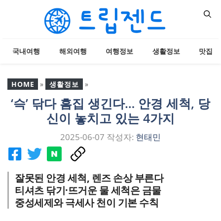
컨
텐
츠
로
국내여행
해외여행
여행정보
생활정보
맛집
건
너
뛰
HOME
»
생활정보
»
기
‘슥’ 닦다 흠집 생긴다… 안경 세척, 당
‘슥’ 닦다 흠집 생긴다… 안
신이 놓치고 있는 4가지
경 세척, 당신이 놓치고 있
는 4가지
2025-06-07
작성자:
현태민
잘못된 안경 세척, 렌즈 손상 부른다
티셔츠 닦기·뜨거운 물 세척은 금물
중성세제와 극세사 천이 기본 수칙