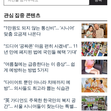
글
네
관심 집중 콘텐츠
비
게
“1만원도 되지 않는 통신비”… ‘시니어’
맞춤 요금제 나온다
이
션
“드디어 ‘공짜폰’ 마음 편히 사겠네”… 11
년 만에 폐지된 법에 국민들 혜택 ‘기대’
“여름철에는 급증한다는 이 증상”… 쉽
게 예방하는 방법 5가지
“다이어트 뿐만 아니라 치매까지 예
방”… 의사들도 최고라 뽑는 식습관
“英 가디언도 주목한 한국만의 복지 공
간”… 서울 시니어들이 찾는다는 특별한