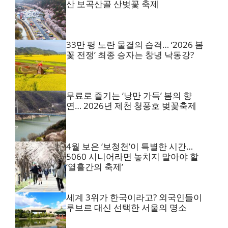
산 보곡산골 산벚꽃 축제
33만 평 노란 물결의 습격… ‘2026 봄
꽃 전쟁’ 최종 승자는 창녕 낙동강?
무료로 즐기는 ‘낭만 가득’ 봄의 향
연… 2026년 제천 청풍호 벚꽃축제
4월 보은 ‘보청천’이 특별한 시간…
5060 시니어라면 놓치지 말아야 할
‘열흘간의 축제’
세계 3위가 한국이라고? 외국인들이
루브르 대신 선택한 서울의 명소