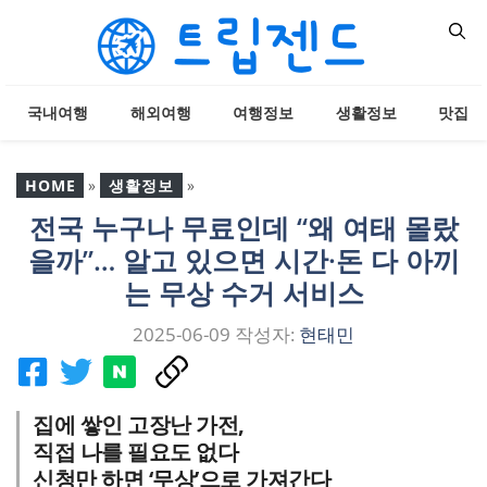
컨
텐
츠
로
국내여행
해외여행
여행정보
생활정보
맛집
건
너
뛰
HOME
»
생활정보
»
기
전국 누구나 무료인데 “왜 여태 몰랐
전국 누구나 무료인데 “왜
을까”… 알고 있으면 시간·돈 다 아끼
여태 몰랐을까”… 알고 있
으면 시간·돈 다 아끼는 무
는 무상 수거 서비스
상 수거 서비스
2025-06-09
작성자:
현태민
집에 쌓인 고장난 가전,
직접 나를 필요도 없다
신청만 하면 ‘무상’으로 가져간다