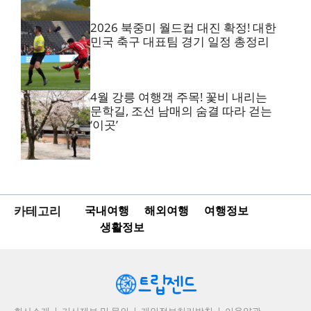
2026 북중미 월드컵 대진 확정! 대한
민국 축구 대표팀 경기 일정 총정리
4월 강릉 여행객 주목! 꽃비 내리는
문학길, 조선 남매의 숨결 따라 걷는
‘이곳’
카테고리
국내여행
해외여행
여행정보
생활정보