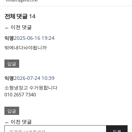
info@tripgend.co.kr
14
댓
← 이전 댓글
글
2025-06-16 19:24
익명
네
밖에내다놔야됩니까
비
답글
게
2026-07-24 10:39
익명
이
소형냉장고 수거원합니다
션
010 2657 7340
답글
댓
← 이전 댓글