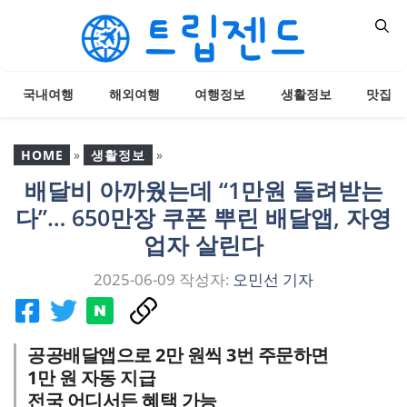
컨
텐
츠
로
국내여행
해외여행
여행정보
생활정보
맛집
건
너
뛰
HOME
»
생활정보
»
기
배달비 아까웠는데 “1만원 돌려받는
배달비 아까웠는데 “1만원
다”… 650만장 쿠폰 뿌린 배달앱, 자영
돌려받는다”… 650만장 쿠
폰 뿌린 배달앱, 자영업자
업자 살린다
살린다
2025-06-09
작성자:
오민선 기자
공공배달앱으로 2만 원씩 3번 주문하면
1만 원 자동 지급
전국 어디서든 혜택 가능