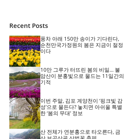
Recent Posts
풍차 아래 150만 송이가 기다린다,
순천만국가정원의 봄은 지금이 절정
이다
10만 그루가 터뜨린 봄의 비밀… 불
암산이 분홍빛으로 물드는 11일간의
기적
이번 주말, 김포 계양천이 ‘핑크빛 감
성’으로 물든다? 놓치면 아쉬울 특별
한 ‘봄의 무대’ 정보
산 전체가 연분홍으로 타오른다, 금
산 보곡산골 산벚꽃 축제