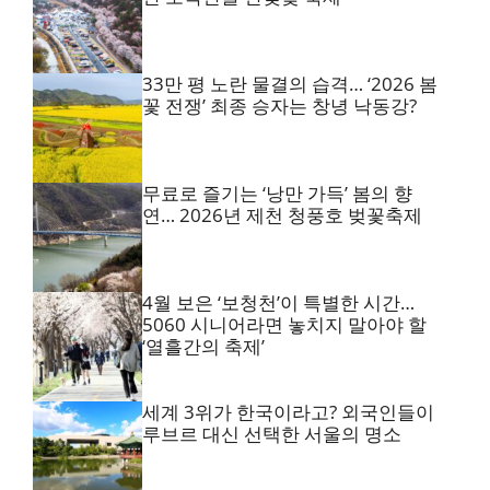
33만 평 노란 물결의 습격… ‘2026 봄
꽃 전쟁’ 최종 승자는 창녕 낙동강?
무료로 즐기는 ‘낭만 가득’ 봄의 향
연… 2026년 제천 청풍호 벚꽃축제
4월 보은 ‘보청천’이 특별한 시간…
5060 시니어라면 놓치지 말아야 할
‘열흘간의 축제’
세계 3위가 한국이라고? 외국인들이
루브르 대신 선택한 서울의 명소