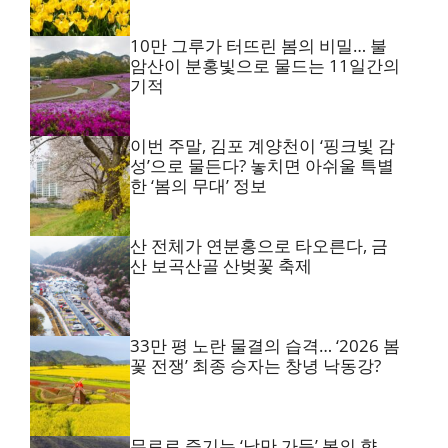
10만 그루가 터뜨린 봄의 비밀… 불
암산이 분홍빛으로 물드는 11일간의
기적
이번 주말, 김포 계양천이 ‘핑크빛 감
성’으로 물든다? 놓치면 아쉬울 특별
한 ‘봄의 무대’ 정보
산 전체가 연분홍으로 타오른다, 금
산 보곡산골 산벚꽃 축제
33만 평 노란 물결의 습격… ‘2026 봄
꽃 전쟁’ 최종 승자는 창녕 낙동강?
무료로 즐기는 ‘낭만 가득’ 봄의 향