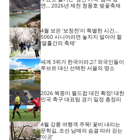
연… 2026년 제천 청풍호 벚꽃축제
4월 보은 ‘보청천’이 특별한 시간…
5060 시니어라면 놓치지 말아야 할
‘열흘간의 축제’
세계 3위가 한국이라고? 외국인들이
루브르 대신 선택한 서울의 명소
2026 북중미 월드컵 대진 확정! 대한
민국 축구 대표팀 경기 일정 총정리
4월 강릉 여행객 주목! 꽃비 내리는
문학길, 조선 남매의 숨결 따라 걷는
‘이곳’